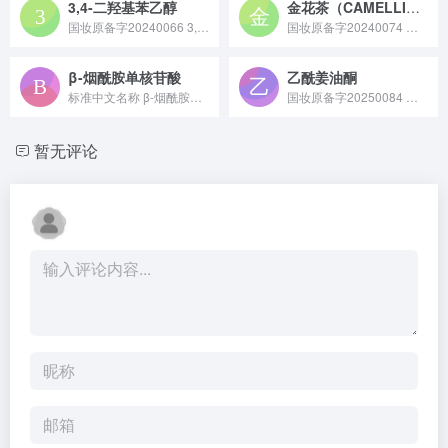
3,4-二羟基苯乙醇
金花茶（CAMELLIA CHRYSANTHA）叶提取物
国妆原备字20240066 3,4 - 二羟基苯乙醇原料是一种天然存在于葡萄、橄榄等植物中的酚类化合物，具有强抗氧化性，还具备抗炎、保护血管内皮等特性，常用于保健食品、化妆品及医药领域作为功效性原料。
国妆原备字20240074 金花茶（CAMELLIA CHRYSANTHA）叶提取物原料是从山茶科山茶属植物金花茶的叶片中提取而来，富含黄酮、茶多酚等活性成分，具有抗氧化、舒缓及保湿特性，常用于化妆品、保健食品领域作为功效性原料。
β-烟酰胺单核苷酸
乙酰姜油酮
标准中文名称 β-烟酰胺单核苷酸 备案号 国妆原备字2023...
国妆原备字20250084 乙酰姜油酮是一种以姜油酮为母核，引入类似姜黄素的 2,4 - 二酮支链后得到的多功能护肤原料，具有强大的抗氧化能力，能清除多种自由基，减少 DNA 损伤，促进胶原新生，还可调控炎症因子，舒缓肌肤。
暂无评论