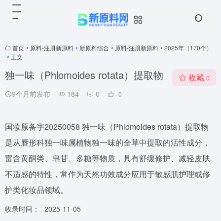
首页
•
原料-注册新原料
•
新原料综合
•
原料-注册新原料
•
2025年（170个）
•
正文
独一味（Phlomoides rotata）提取物
收藏
0
9个月前发布
184
0
0
国妆原备字20250058 独一味（Phlomoides rotata）提取物
是从唇形科独一味属植物独一味的全草中提取的活性成分，
富含黄酮类、皂苷、多糖等物质，具有舒缓修护、减轻皮肤
不适感的特性，常作为天然功效成分应用于敏感肌护理或修
护类化妆品领域。
收录时间：
2025-11-05