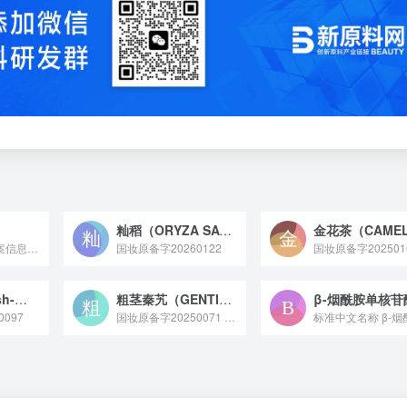
籼稻（ORYZA SATIVA SUBSP. INDICA）壳提取物
化妆品新原料备案信息 ——“国妆原备字20210004”基本...
国妆原备字20260122
国妆原备字202501
sr-(三肽-133 sh-多肽-2 六肽-40）
粗茎秦艽（GENTIANA CRASSICAULIS）根提取物
β-烟酰胺单核苷
097
国妆原备字20250071 粗茎秦艽（GENTIANA CRASSICAULIS）根提取物是从龙胆科秦艽属植物粗茎秦艽的根部提取的活性原料，富含龙胆苦苷、黄酮类等成分，具备抗氧化、舒缓皮肤外界刺激的特性，常作为天然功效成分应用于敏感肌护理或维稳类化妆品领域。