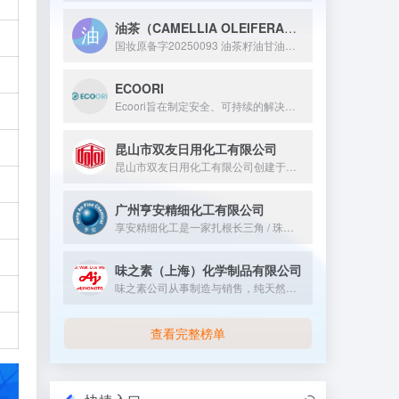
油茶（CAMELLIA OLEIFERA）籽油甘油二酯
国妆原备字20250093 油茶籽油甘油二酯是一种通过生物酶法等技术从油茶籽油中提取或制备的化妆品新原料，其 8 小时保湿性能比传统甘油高出 38 个百分点，且无眼刺激性、皮肤致敏性等反应，为化妆品配方提供了新的高效保湿解决方案。
ECOORI
Ecoori旨在制定安全、可持续的解决方案，推动您的业务创新...
昆山市双友日用化工有限公司
昆山市双友日用化工有限公司创建于七十年代初，位于江苏省昆山市...
广州亨安精细化工有限公司
享安精细化工是一家扎根长三角 / 珠三角合规化工园区，专注电子化学品、医药中间体、特种助剂等高端精细化学品研发生产，通过多体系国际认证，为医药、电子、高端制造领域提供标准化产品与定制化 CDMO 服务，并出口全球的创新型精细化工企业。
味之素（上海）化学制品有限公司
味之素公司从事制造与销售，纯天然到化妆品原料的各种领域的氨基酸。从长年的对氨基酸的研究当中，孕育出了味之素公司的个人护理素材。依靠着独有的素材与研究开发能力，为各种各样的产品研发做贡献
查看完整榜单