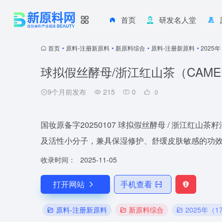
首页
研发名人堂
首页
•
原料-注册新原料
•
新原料综合
•
原料-注册新原料
•
2025
球拟假丝酵母/浙江红山茶（CAMELL
9个月前发布
215
0
0
国妆原备字20250107 球拟假丝酵母 / 浙
及活性小分子，兼具保湿修护、舒缓皮肤敏感的功
收录时间：
2025-11-05
打开网站
手机查看
原料-注册新原料
新原料综合
2025年（1