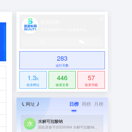
新原料网
美妆创新原料产业化链接平台
283
运行天数
1.3
446
57
K
收录网址
收录文章
收录书籍
网址
日榜
周榜
月榜
水解可拉酸钠
国妆原备字20250064 水解可拉酸钠是从可拉果中提取并经水解处理得到的活性原料，核心成分为水解后的可拉果提取物钠盐，具备舒缓皮肤、减轻外界刺激带来的不适感等特性，常作为修护成分应用于敏感肌护理或温和型化妆品中。