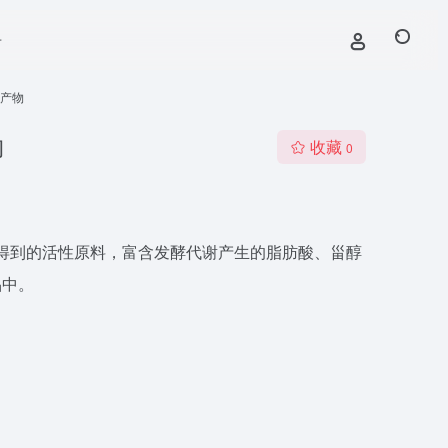
号
酵产物
物
收藏
0
处理得到的活性原料，富含发酵代谢产生的脂肪酸、甾醇
品中。