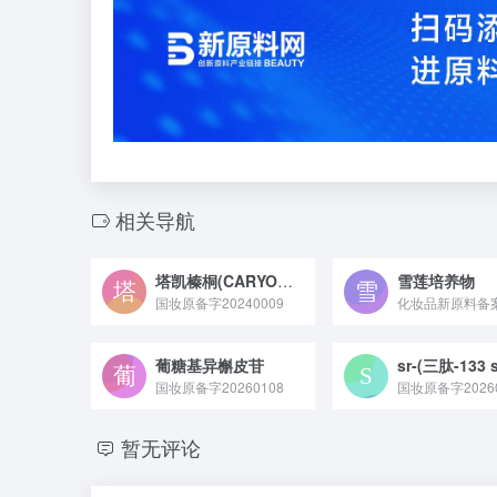
相关导航
塔凯榛桐(CARYODENDRON ORINOCENSE)籽油
雪莲培养物
国妆原备字20240009
葡糖基异槲皮苷
国妆原备字20260108
国妆原备字20260
暂无评论