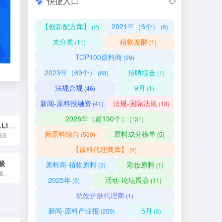
快捷入口
【创新配方库】
2021年（6个）
(2)
(6)
未分类
植物发酵
(11)
(1)
TOP100原料商
(99)
2023年（69个）
招聘综合
(68)
(1)
法规合规
9月
(46)
(1)
新闻-原料投融资
法规-国际法规
(41)
(18)
2026年（超130个）
(131)
金花茶（CAMELLIA PETELOTII）花提取物
新原料综合
原料成分榜单
(509)
(5)
63
【原料代理商库】
(6)
酸
原料商-植物原料
彩妆原料
(3)
(1)
标准中文名称 β-烟酰胺单核苷酸 备案号 国妆原备字2023...
2025年
活动-论坛展会
(3)
(11)
功效护肤代理商
(1)
新闻-原料产业报
5月
(209)
(3)