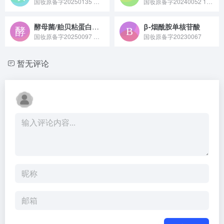
国妆原备字20250135 双环八肽 - 68，也被称为寡肽 - 68 或 β-white，是一种由十二个氨基酸组成的合成肽，通过抑制 MITF 基因，减少黑色素生成相关分子的数量，从而达到美白亮肤、祛斑的功效，常作为皮肤调理剂应用于化妆品中。
国妆原备字20240052 10-羟基-2-癸烯酸原料是蜂王浆中的标志性活性成分，又称王浆酸，具有抗菌、抗炎及一定的免疫调节作用，常用于保健食品、化妆品等领域作为功效性原料。
酵母菌/贻贝粘蛋白发酵溶胞产物滤液
β-烟酰胺单核苷酸
国妆原备字20250097 酵母菌 / 贻贝粘蛋白发酵溶胞产物滤液是将酵母菌与贻贝粘蛋白通过发酵、溶胞处理后得到的活性原料，富含蛋白质、多糖等营养成分，兼具修护皮肤屏障、舒缓敏感不适的功效，常作为修护类核心成分应用于敏感肌护肤品中。
国妆原备字20230067
暂无评论