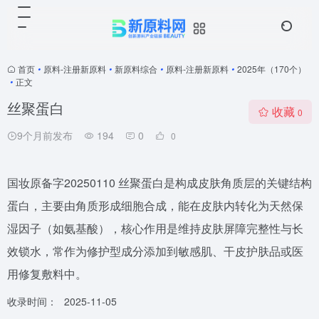
首页
•
原料-注册新原料
•
新原料综合
•
原料-注册新原料
•
2025年（170个）
•
正文
丝聚蛋白
收藏
0
9个月前发布
194
0
0
国妆原备字20250110 丝聚蛋白是构成皮肤角质层的关键结构
蛋白，主要由角质形成细胞合成，能在皮肤内转化为天然保
湿因子（如氨基酸），核心作用是维持皮肤屏障完整性与长
效锁水，常作为修护型成分添加到敏感肌、干皮护肤品或医
用修复敷料中。
收录时间：
2025-11-05