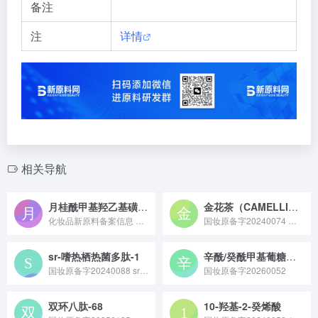
备注
注
详情
相关导航
月桂酰甲基羟乙基磺酸钠
金花茶（CAMELLIA CHRYSANTHA）叶提取物
化妆品新原料备案信息 ——“国妆原备字20210006...
国妆原备字20240074 金花茶（CAMELLIA CHRYSANTHA）叶提取物原料是从金花茶的叶片中通过特定提取工艺分离纯化得到的、富含黄酮类、多酚类等活性成分的天然植物提取物原料。
sr-嗜热栖热菌多肽-1
辛酰/癸酰甲基葡糖酰胺
国妆原备字20240088 sr - 嗜热栖热菌多肽 - 1 是一种由肽源（广州）生物科技有限公司研发，通过基因重组技术从嗜热栖热菌中提取，商品名为 PholyReC® 光裂合酶，具有修复紫外线引起的细胞 DNA 损伤、改善皮肤衰老问题等功效的化妆品新原料。
国妆原备字20260052
双环八肽-68
10-羟基-2-癸烯酸