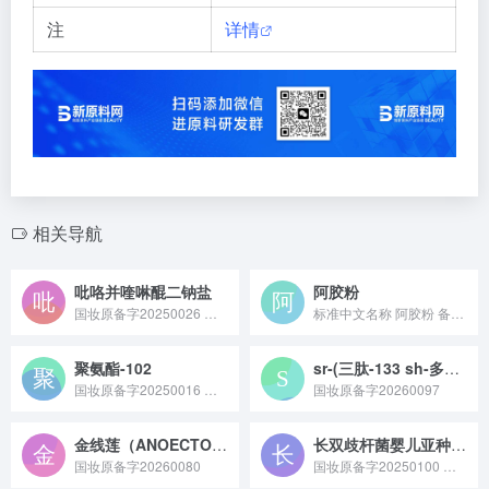
注
详情
相关导航
吡咯并喹啉醌二钠盐
阿胶粉
国妆原备字20250026 吡咯并喹啉醌二钠盐（PQQ 二钠盐）是一种具有强抗氧化性的活性成分，可通过微生物发酵制备，能参与细胞能量代谢、促进皮肤修护，常作为功效成分应用于化妆品或膳食补充剂领域。
标准中文名称 阿胶粉 备案号 国妆原备字20230039 备...
聚氨酯-102
sr-(三肽-133 sh-多肽-2 六肽-40）
国妆原备字20250016 聚氨酯 - 102 是莹特丽股份公司于 2025 年 2 月 18 日完成备案（备案号：国妆原备字 20250019）的化妆品新原料，INCI 名称为 Polyurethane-102，当前公开技术要求中明确其可用作成膜剂。
国妆原备字20260097
金线莲（ANOECTOCHILUS ROXBURGHII）提取物
长双歧杆菌婴儿亚种/乳糖发酵溶胞产物
国妆原备字20260080
国妆原备字20250100 长双歧杆菌婴儿亚种 / 乳糖发酵溶胞产物是法国科兰黎化妆品实验室于 2025 年 8 月 14 日完成备案的化妆品新原料，它是长双歧杆菌婴儿亚种发酵乳糖后经溶胞处理得到的产物，含有蛋白质、核酸、胞内酶等成分，具有抗氧化、抗光损伤、修复皮肤屏障等功效，适用于敏感肌修护、抗衰老及婴幼儿护理产品。