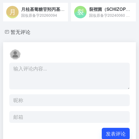
月桂基葡糖苷羟丙基磺酸酯钠
裂褶菌（SCHIZOPHYLLUM COMMUNE）发酵产物滤液
国妆原备字20260094
国妆原备字20240060 裂褶菌（SCHIZOPHYLLUM COMMUNE）发酵产物滤液原料，是真菌裂褶菌经发酵工艺获得的滤液，富含多糖、酶类等代谢产物，具有保湿、舒缓及修护皮肤屏障的特性，常用于化妆品领域作为活性原料。
暂无评论
发表评论