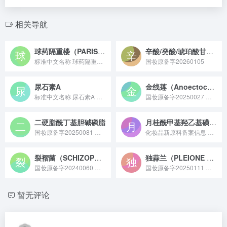
相关导航
球药隔重楼（PARIS FARGESII）根茎提取物
辛酸/癸酸/琥珀酸甘油三酯/氢化蓖麻油/IPDI 共聚物
标准中文名称 球药隔重楼（PARIS FARGESII）根茎...
国妆原备字20260105
尿石素A
金线莲（Anoectochilus roxburghii）提取物
标准中文名称 尿石素A 备案号 国妆原备字20230036 ...
国妆原备字20250027 金线莲（Anoectochilus roxburghii）提取物原料是从兰科开唇兰属植物金线莲全株中提取纯化，富含黄酮、多糖、生物碱等活性成分，具备舒缓、抗氧化特性，常作为皮肤调理剂应用于化妆品领域的天然植物提取物。
二硬脂酰丁基胆碱磷脂
月桂酰甲基羟乙基磺酸钠
国妆原备字20250081 二硬脂酰丁基胆碱磷脂是一种人工合成的磷脂类化合物，属于功能性脂质原料，主要作用是在化妆品中构建脂质体载体、促进活性成分渗透，同时能辅助修护皮肤屏障，常应用于高端精华、面霜等功效型护肤品中。
化妆品新原料备案信息 ——“国妆原备字20210006...
裂褶菌（SCHIZOPHYLLUM COMMUNE）发酵产物滤液
独蒜兰（PLEIONE BULBOCODIOIDES）茎提取物
国妆原备字20240060 裂褶菌（SCHIZOPHYLLUM COMMUNE）发酵产物滤液原料，是真菌裂褶菌经发酵工艺获得的滤液，富含多糖、酶类等代谢产物，具有保湿、舒缓及修护皮肤屏障的特性，常用于化妆品领域作为活性原料。
国妆原备字20250111 独蒜兰茎提取物是从兰科独蒜兰属植物独蒜兰的茎部提取的活性原料，富含多糖、黄酮及酚类成分，具有强效保湿锁水、舒缓皮肤敏感的特性，常作为基础保湿或温和修护成分应用于敏感肌、干皮护肤品中，部分研究也显示其在抗氧化方面有一定潜力。
暂无评论