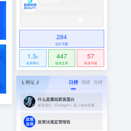
新原料网
美妆创新原料产业化链接平台
284
运行天数
1.3
447
57
K
收录网址
收录文章
收录书籍
网址
日榜
周榜
月榜
什么是重组胶原蛋白
胶原蛋白（Collagen）是人体内含量最丰富的蛋白质，约占全身蛋白质总量的25%~30%。它广泛存在于皮肤、骨骼、软骨、肌腱和血管等组织中，是维持这些组织结构与弹性的核心支架蛋白。 从分子结构上看，胶原蛋白具有独特的三股螺旋（Triple Helix）结构——三条α多肽链相互缠绕形成右手螺旋，再组装成超分子原纤维（Collagen Fibril）。这种整齐有序的氨基酸序列（富含甘氨酸-脯氨酸-羟脯氨酸三联体）是其高机械强度和生物活性的根本来源。
政策法规监管报告