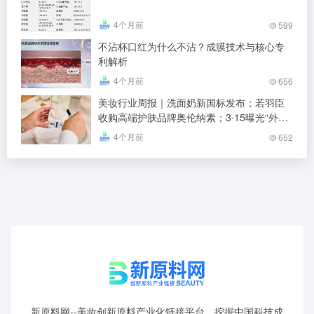
4个月前
599
不沾杯口红为什么不沾？成膜技术与核心专
利解析
4个月前
656
美妆行业周报｜洗面奶新国标发布；若羽臣
收购高端护肤品牌奥伦纳素；3·15曝光“外泌
体”虚假宣传企业被吊销执照
4个月前
652
新原料网--美妆创新原料产业化链接平台，挖掘中国科技成