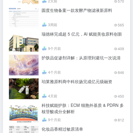
2天前
570
圆度生物备案一款发酵产物滤液新原料
3周前
565
瑞德林完成超 5 亿元，AI 赋能美妆原料创新
9个月前
409
护肤品促渗剂详解：从原理到避坑一次说清
4个月前
846
珀莱雅原料商中科欣扬完成亿元级融资
4天前
450
科技赋能护肤：ECM 细胞外基质 & PDRN 多
核苷酸成分全解析
9个月前
812
化妆品香精过敏原清单