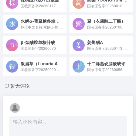
国妆原备字20260117
国妆原备字20260010
水解α-葡聚糖多糖（已注销）
聚（衣康酸二丁酯）
标准中文名称 水解α-葡聚糖多糖 备案号 国妆原备字2023...
国妆原备字20260106
β-烟酰胺单核苷酸
姜烯酮A
国妆原备字20260070
国妆原备字20250113 姜烯酮 A 是从姜科植物姜的根茎中提取或经化学合成得到的活性成分，在化妆品领域具有抗炎舒缓、调节皮肤油脂分泌的作用，常用于敏感肌修护或控油祛痘类产品；在医药领域也被研究其对胃肠道黏膜的保护潜力，是跨美妆与医药领域的活性原料。
银扇草（Lunaria Annua）籽油
十二烯基硬脂酰琥珀酰胺
国妆原备字20250029 银扇草（Lunaria Annua）籽油原料是从十字花科银扇草属植物银扇草的种子中提取的天然油脂，富含不饱和脂肪酸、维生素 E 等营养成分，具备滋润保湿、修护肌肤的特性，常作为润肤剂应用于化妆品领域。
国妆原备字20260056
暂无评论