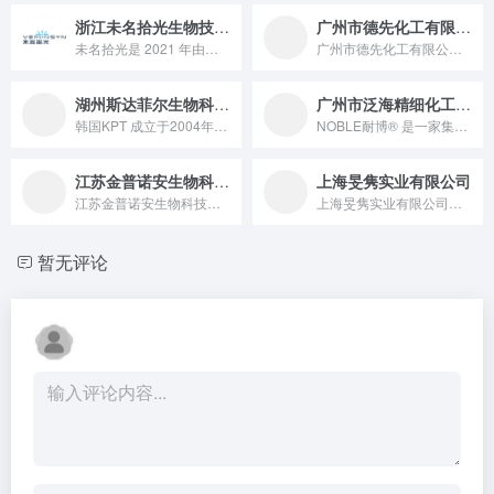
浙江未名拾光生物技术有限公司
广州市德先化工有限公司
未名拾光是 2021 年由北大清华博士团队创立、核心基地位于苏州的生物活性材料企业，以 “AI + 合成生物” 为双驱动，依托 Veminsyn 平台与 GMP 工厂实现昙花提取物、Time-COL17™-001 等 158 项备案原料量产，获欧莱雅等近亿元投资，服务珀莱雅等品牌并布局医美产品，是全球生物活性材料创新引领者。
广州市德先化工有限公司十多年来专注于化妆品原料研发和销售。公...
湖州斯达菲尔生物科技有限公司
广州市泛海精细化工有限公司
韩国KPT 成立于2004年，致力于追求将"视黄醇稳定研究项...
NOBLE耐博® 是一家集研发、生产、销售 和服务化妆品功效...
江苏金普诺安生物科技股份有限公司
上海旻隽实业有限公司
江苏金普诺安生物科技股份有限公司成立于2012年，具备ISO9001认证及28000L酵母发酵平台。公司自主量产突变型蛋白酶K、广谱核酸酶、核糖核酸酶A等专利产品，出口欧美等多个国家。2023年起企业布局医美原料，推出重组人源化胶原蛋白系列与贻贝粘蛋白等，为科研、生物制造与医美提供高品质解决方案。
上海旻隽实业有限公司成立于2016年，是一家专注于个人护理行...
暂无评论