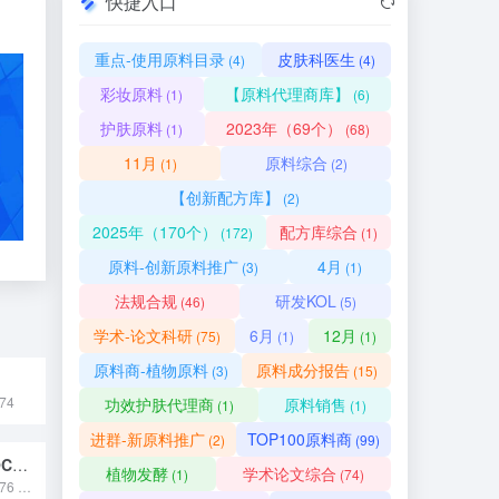
快捷入口
重点-使用原料目录
皮肤科医生
(4)
(4)
彩妆原料
【原料代理商库】
(1)
(6)
护肤原料
2023年（69个）
(1)
(68)
11月
原料综合
(1)
(2)
【创新配方库】
(2)
2025年（170个）
配方库综合
(172)
(1)
原料-创新原料推广
4月
(3)
(1)
法规合规
研发KOL
(46)
(5)
学术-论文科研
6月
12月
(75)
(1)
(1)
原料商-植物原料
原料成分报告
(3)
(15)
74
功效护肤代理商
原料销售
(1)
(1)
进群-新原料推广
TOP100原料商
(2)
(99)
青钱柳（CYCLOCARYA PALIURUS）叶提取物
植物发酵
学术论文综合
(1)
(74)
国妆原备字20240076 青钱柳（CYCLOCARYA PALIURUS）叶提取物原料是从胡桃科青钱柳属植物的叶片中提取得到，富含黄酮、三萜、多糖等活性成分，具有辅助调节血糖、抗氧化及舒缓特性，常用于保健食品、化妆品领域作为功效性原料。