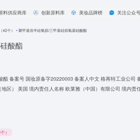
原料供应商库
创新原料库
美妆品牌榜
关注公众
年（42个）
•
聚甲基倍半硅氧烷/三甲基硅烷氧基硅酸酯
基硅酸酯
 国妆原备字20220003 备案人中文 格苒特工业公司 备案人外文 Gr
（地区） 美国 境内责任人名称 欧莱雅（中国）有限公司 境内责任
2个）