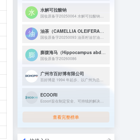
水解可拉酸钠
国妆原备字20250064 水解可拉酸钠是从可拉果中提取并经水解处理得到的活性原料，核心成分为水解后的可拉果提取物钠盐，具备舒缓皮肤、减轻外界刺激带来的不适感等特性，常作为修护成分应用于敏感肌护理或温和型化妆品中。
油茶（CAMELLIA OLEIFERA）籽油甘油二酯
国妆原备字20250093 油茶籽油甘油二酯是一种通过生物酶法等技术从油茶籽油中提取或制备的化妆品新原料，其 8 小时保湿性能比传统甘油高出 38 个百分点，且无眼刺激性、皮肤致敏性等反应，为化妆品配方提供了新的高效保湿解决方案。
膨腹海马（Hippocampus abdominalis）提取物
国妆原备字20260086
广州市百好博有限公司
百好博是 1994 年起步、以广州为总部的个人护理品原料标杆企业，30 年发展中从贸易商转型为 “原料 + 服务” 一体化服务商，拥八大类全品类原料、服务超 3000 家客户，是连接全球原料与国内化妆品产业的核心枢纽。
ECOORI
Ecoori旨在制定安全、可持续的解决方案，推动您的业务创新...
查看完整榜单