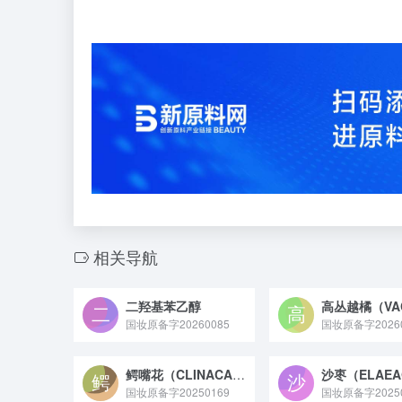
相关导航
二羟基苯乙醇
国妆原备字20260085
国妆原备字20260
鳄嘴花（CLINACANTHUS NUTANS）叶/茎提取物
国妆原备字20250169