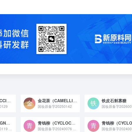
高丛越橘（VACCINIUM CORYMBOSUM）果提取物
金花茶（CAMELLIA PETELOTII）花提取物
铁皮石斛寡糖
129
国妆原备字20250142
国妆原备字202600
沙枣（ELAEAGNUS ANGUSTIFOLIA）树胶提取物
青钱柳（CYCLOCARYA PALIURUS）叶提取物
国妆原备字20250119 沙枣树皮提取物是从胡颓子科胡颓子属植物沙枣的树皮中提取的活性原料，富含多糖、鞣质及黄酮类成分，具有强效保湿锁水、舒缓皮肤敏感的特性，常作为基础保湿或温和修护成分，应用于干皮、敏感肌护肤品（如爽肤水、乳液）中，部分研究也显示其在增强皮肤屏障方面有一定潜力。
国妆原备字20240076 青钱柳（CYCLOCARYA PALIURUS）叶提取物原料是从青钱柳叶片中经提取工艺获取，富含三萜、黄酮、多糖等活性成分的天然植物来源提取物原料。