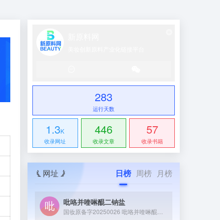
新原料网
美妆创新原料产业化链接平台
283
运行天数
1.3
446
57
K
收录网址
收录文章
收录书籍
网址
日榜
周榜
月榜
吡咯并喹啉醌二钠盐
国妆原备字20250026 吡咯并喹啉醌二钠盐（PQQ 二钠盐）是一种具有强抗氧化性的活性成分，可通过微生物发酵制备，能参与细胞能量代谢、促进皮肤修护，常作为功效成分应用于化妆品或膳食补充剂领域。