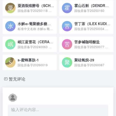
粟酒裂殖酵母（SCHIZOSACCHAROMYCES POMBE）发酵溶胞产物滤液
霍山石斛（DENDROBIUM HUOSHANENSE）茎提取物
国妆原备字20250118 粟酒裂殖酵母发酵溶胞产物滤液是粟酒裂殖酵母经发酵、溶胞处理后得到的活性滤液，富含氨基酸、维生素、多糖及酵母代谢小分子，具有抗氧化、促进皮肤新陈代谢及修护屏障的作用，常作为抗初老或熬夜肌修护成分，应用于精华、面膜等护肤品中。
国妆原备字20250160
水解α-葡聚糖多糖（已注销）
苦丁茶（ILEX KUDINGCHA）叶提取物
标准中文名称 水解α-葡聚糖多糖 备案号 国妆原备字2023...
国妆原备字20250034 苦丁茶（ILEX KUDINGCHA）叶提取物原料是从冬青科冬青属植物苦丁茶的叶片中提取纯化，富含黄酮、皂苷等活性成分，具备抗氧化、舒缓肌肤的特性，常作为皮肤调理剂应用于化妆品领域的天然植物提取物。
岷江蓝雪花（CERATOSTIGMA WILLMOTTIANUM）提取物
苦参碱咖啡酸盐
国妆原备字20240063 岷江蓝雪花（CERATOSTIGMA WILLMOTTIANUM）提取物原料是从蓝雪花科蓝雪花属植物岷江蓝雪花中提取而来，含有黄酮、酚类等活性成分，具备抗氧化、舒缓及保湿特性，常用于化妆品领域作为功效性原料。
国妆原备字20250077 苦参碱咖啡酸盐是由苦参碱与咖啡酸反应形成的活性化合物，兼具两者特性，具备舒缓皮肤、调节皮肤状态的作用，常作为修护成分应用于敏感肌护理或控油调理类化妆品中。
s-蜜蜂寡肽-1
聚硅氧烷-29
国妆原备字20260019
国妆原备字20260087
暂无评论