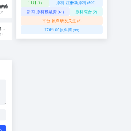
11月
原料-注册新原料
(1)
(509)
癸酸酯
新闻-原料投融资
原料综合
(41)
(2)
01
平台-原料研发关注
(5)
C12-22 醇丙烯酸酯/丙烯酸羟乙酯共聚物
TOP100原料商
(99)
14
论