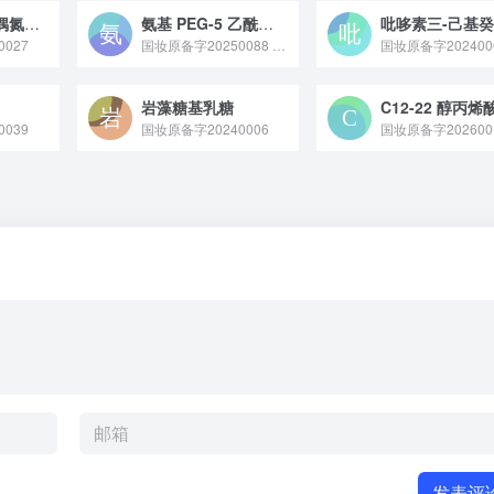
甲基苯并噻唑偶氮甲苯胺双-（三乙氧基硅丙基氨基甲酰基PEG-5/PPG-5乙醇）
氨基 PEG-5 乙酰二十三肽-14
吡哆素三-己基
027
国妆原备字20250088 氨基 PEG-5 乙酰二十三肽 - 14 是成都凯捷多肽科技有限公司备案的一种肽类原料，它是对由 23 个氨基酸组成的长链多肽进行乙酰基、氨基 PEG-5 修饰后得到的，具有良好的稳定性、亲水性和透皮吸收率。
国妆原备字202400
岩藻糖基乳糖
039
国妆原备字20240006
国妆原备字202600
发表评