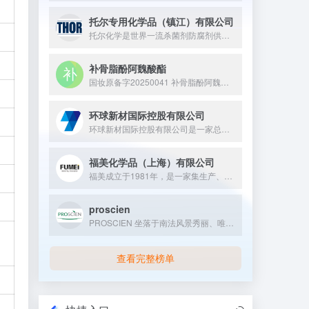
托尔专用化学品（镇江）有限公司
托尔化学是世界一流杀菌剂防腐剂供应商，成立于1959年英国马...
补骨脂酚阿魏酸酯
国妆原备字20250041 补骨脂酚阿魏酸酯是补骨脂酚与阿魏酸通过酯化反应合成的活性成分，兼具两者特性，抗氧化与修护能力较强，常作为功效性成分应用于抗老、维稳类化妆品领域。
环球新材国际控股有限公司
环球新材国际控股有限公司是一家总部位于柳州市，股票代码为06616.HK的国家级高新技术企业，其前身为 2011 年成立的广西七色珠光效应材料有限公司，专注于表面性能材料及珠光材料制造，通过 “研发创新 + 跨国并购” 双轮驱动，已形成涵盖广西、浙江、韩国、德国、美国、日本等全球重点区域的产业布局，产品广泛应用于汽车、化妆品、消费电子等战略新兴行业，出口至全球 150 多个国家和地区。
福美化学品（上海）有限公司
福美成立于1981年，是一家集生产、研发、销售与应用开发于一...
proscien
PROSCIEN 坐落于南法风景秀丽、唯美浪漫的植物天堂普罗...
查看完整榜单