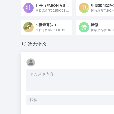
牡丹（PAEONIA SUFFRUTICOSA）愈伤组织提取物
国妆原备字20250094 牡丹愈伤组织提取物是通过现代植物组织培养技术从牡丹愈伤组织中提取的活性原料，富含黄酮、多酚等抗氧化成分，具备清除自由基、舒缓皮肤的特性，常作为抗初老或修护类功效成分应用于护肤品中。
国妆原备字20240
s-蜜蜂寡肽-1
猪脂
国妆原备字20260019
国妆原备字20260
暂无评论