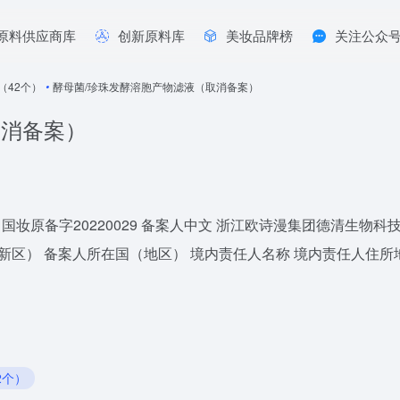
原料供应商库
创新原料库
美妆品牌榜
关注公众
年（42个）
•
酵母菌/珍珠发酵溶胞产物滤液（取消备案）
取消备案）
国妆原备字20220029 备案人中文 浙江欧诗漫集团德清生物
 备案人所在国（地区） 境内责任人名称 境内责任人住所地址 备案日期
2个）