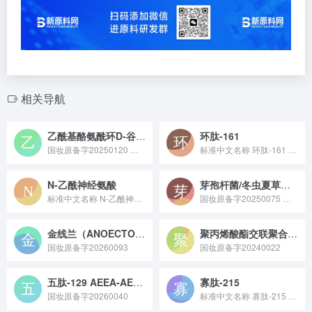
相关导航
乙酰基酪氨酰环D-谷氨酰三肽-110酰胺
环肽-161
国妆原备字20250120 乙酰基酪氨酰环 D - 谷氨酰三肽 - 110 酰胺是一种由敷尔佳公司研发并于 2025 年 10 月 10 日完成备案的化妆品新原料，它能够降低皮肤对外界刺激的过度应激反应，从而有效舒缓和修护受损皮肤。
标准中文名称 环肽-161 备案号 国妆原备字2023002...
N-乙酰神经氨酸
芽孢杆菌/冬虫夏草菌发酵产物滤液
标准中文名称 N-乙酰神经氨酸 备案号 国妆原备字202...
国妆原备字20250075 芽孢杆菌 / 冬虫夏草菌发酵产物滤液是通过芽孢杆菌与冬虫夏草菌共同发酵，再提取过滤得到的活性原料，富含氨基酸、多糖及小分子肽等成分，具备修护皮肤屏障、舒缓不适感的特性，常作为功效成分应用于维稳类或敏感肌护理类化妆品中。
金线兰（ANOECTOCHILUS ROXBURGHII）提取物
聚丙烯酸酯交联聚合物-11
国妆原备字20260093
国妆原备字20240022
五肽-129 AEEA-AEEA 四肽-10
寡肽-215
国妆原备字20260040
标准中文名称 寡肽-215 备案号 国妆原备字20220...