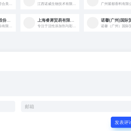
尼利慷主要生产符合美国FDA、日本和欧盟法规要求的化妆品色素...
江西诺威生物技术有限公司于2021年3月注册成立，注册资本人...
江苏一鸣生物股份有限公司
上海睿犀贸易有限公司
江苏一鸣生物股份有限公司成立于1998年8月，是集科研、生产...
专注于活性添加剂与彩妆的推广与销售，在护肤成分销售领域内拥有...
发表评