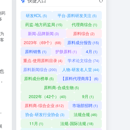
快捷入口
制药
研发KOL
平台-原料研发关注
(5)
(5)
多
药监-地方药监局
代理商综合
(15)
(1)
为
新闻-品牌新闻
原料综合
(3)
(2)
客
2023年（69个）
原料成分报告
(68)
(15)
原料销售
护肤原料
4月
(1)
(1)
(1)
重点-使用原料目录
学术论文综合
(4)
(74)
原料新闻综合
人物-研发名人堂
(200)
(44)
也
原料成分榜单
【原料代理商库】
(5)
(6)
，
原料商-合成生物
(5)
2022年（42个）
9月
(40)
(1)
原料商-综合企业
市场部招聘
(612)
(1)
，
协会-研发行业协会
法规合规
(3)
(46)
11月
法规-国际法规
(1)
(18)
展