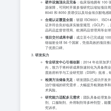
硬件设施顶尖且完备
：临床场地拥有 100
源保障，可同时开展多项研究以缩短项目周期。生
8040 和 8050 质谱仪以及珀金埃尔
合规认证覆盖全面
：斩获 ISO9001、I
证并符合良好临床实验室规范（GCLP）
品药品监督管理局、欧洲药品管理局等全球
项目交付成果丰硕
：成立至今已完成超 100
络辐射全球 56 个国家，凭借高效的项目
了优质口碑。
研发实力
专业研发中心引领创新
：2014 年在班
向，致力于将科研成果快速转化为具备商业
度政府科学与工业研究部（DSIR）批准，
检测方法储备充足
：研发团队已成功开发并
治疗领域的研究需求，大幅提升检测效率和
术风险。
研究能力适配多元需求
：团队具备处理复杂
剂、口服制剂、外用制剂等多种剂型，能覆盖
究诉求。