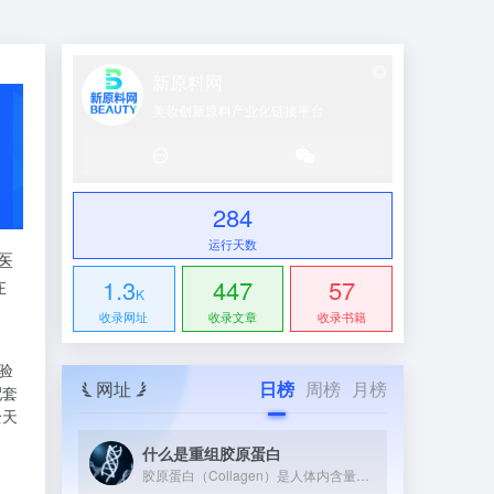
新原料网
美妆创新原料产业化链接平台
284
运行天数
医
1.3
447
57
在
K
收录网址
收录文章
收录书籍
验
网址
日榜
周榜
月榜
配套
全天
什么是重组胶原蛋白
胶原蛋白（Collagen）是人体内含量最丰富的蛋白质，约占全身蛋白质总量的25%~30%。它广泛存在于皮肤、骨骼、软骨、肌腱和血管等组织中，是维持这些组织结构与弹性的核心支架蛋白。 从分子结构上看，胶原蛋白具有独特的三股螺旋（Triple Helix）结构——三条α多肽链相互缠绕形成右手螺旋，再组装成超分子原纤维（Collagen Fibril）。这种整齐有序的氨基酸序列（富含甘氨酸-脯氨酸-羟脯氨酸三联体）是其高机械强度和生物活性的根本来源。