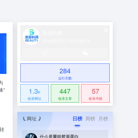
新原料网
美妆创新原料产业化链接平台
284
运行天数
为
1.3
447
57
体”
K
收录网址
收录文章
收录书籍
网址
日榜
周榜
月榜
转
什么是重组胶原蛋白