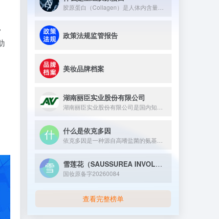
胶原蛋白（Collagen）是人体内含量最丰富的蛋白质，约占全身蛋白质总量的25%~30%。它广泛存在于皮肤、骨骼、软骨、肌腱和血管等组织中，是维持这些组织结构与弹性的核心支架蛋白。 从分子结构上看，胶原蛋白具有独特的三股螺旋（Triple Helix）结构——三条α多肽链相互缠绕形成右手螺旋，再组装成超分子原纤维（Collagen Fibril）。这种整齐有序的氨基酸序列（富含甘氨酸-脯氨酸-羟脯氨酸三联体）是其高机械强度和生物活性的根本来源。
，
政策法规监管报告
助
美妆品牌档案
湖南丽臣实业股份有限公司
湖南丽臣实业股份有限公司是国内知名的从事表面活性剂产品生产的...
什么是依克多因
依克多因是一种源自高嗜盐菌的氨基酸衍生物，具有多重生理与护肤...
雪莲花（SAUSSUREA INVOLUCRATA）愈伤组织培养物提取物
国妆原备字20260084
查看完整榜单