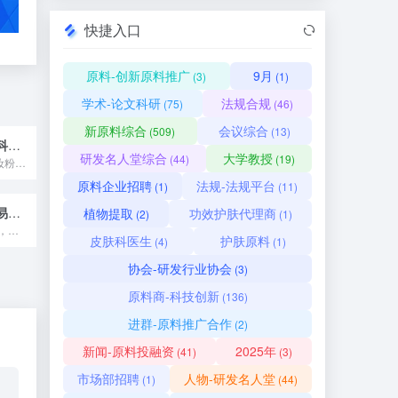
快捷入口
原料-创新原料推广
9月
(3)
(1)
学术-论文科研
法规合规
(75)
(46)
新原料综合
会议综合
(509)
(13)
广州极钛美纳米科技有限公司
研发名人堂综合
大学教授
(44)
(19)
极钛美是一家集美妆粉质原料开发、生产及销售于一体的科技企业...
原料企业招聘
法规-法规平台
(1)
(11)
仙婷（广州）贸易有限公司
植物提取
功效护肤代理商
(2)
(1)
仙婷成立于1998年，是一家国际创新技术公司，目前团队共有7...
皮肤科医生
护肤原料
(4)
(1)
协会-研发行业协会
(3)
原料商-科技创新
(136)
进群-原料推广合作
(2)
新闻-原料投融资
2025年
(41)
(3)
市场部招聘
人物-研发名人堂
(1)
(44)