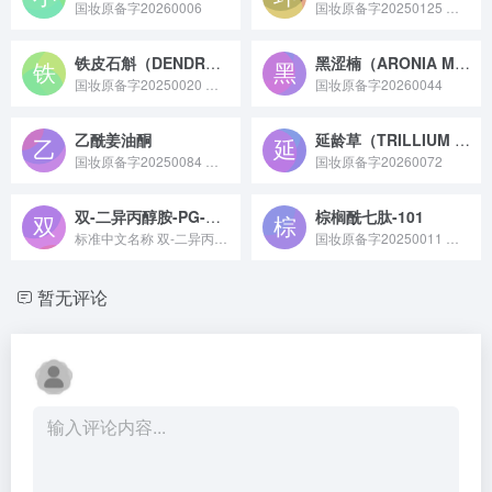
国妆原备字20260006
国妆原备字20250125 环八肽 - 69 是一种人工合成的环状八肽类护肤原料，核心功效是抑制黑色素生成信号通路、减少色素沉着，同时兼具一定的皮肤修护作用，常作为温和美白淡斑成分，应用于美白精华、淡斑面霜等针对色斑、肤色不均问题的护肤品中。
铁皮石斛（DENDROBIUM OFFICINALE）培养物
黑涩楠（ARONIA MELANOCARPA）果汁
国妆原备字20250020 铁皮石斛（DENDROBIUM OFFICINALE）培养物原料是通过植物组织培养技术培育铁皮石斛获得，富含多糖、生物碱等活性成分，具备舒缓、修护特性，常作为皮肤调理剂应用于化妆品领域的天然原料。
国妆原备字20260044
乙酰姜油酮
延龄草（TRILLIUM TSCHONOSKII）根茎/根提取物
国妆原备字20250084 乙酰姜油酮是一种以姜油酮为母核，引入类似姜黄素的 2,4 - 二酮支链后得到的多功能护肤原料，具有强大的抗氧化能力，能清除多种自由基，减少 DNA 损伤，促进胶原新生，还可调控炎症因子，舒缓肌肤。
国妆原备字20260072
双-二异丙醇胺-PG-丙基聚二甲基硅氧烷/双-异丁基PEG-14共聚物
棕榈酰七肽-101
标准中文名称 双-二异丙醇胺-PG-丙基聚二甲基硅氧烷...
国妆原备字20250011 棕榈酰七肽 - 101 是一种由上海瑞思美泰生化技术有限公司于 2025 年 2 月 5 日完成备案，备案号为国妆原备字 20250011，具有抗皱、抗衰老等功效，常用于化妆品领域的新型棕榈酰基修饰肽类原料。
暂无评论