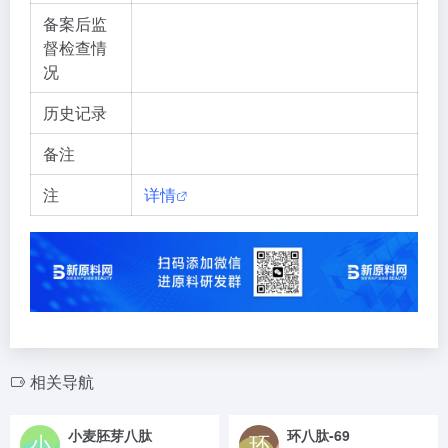
备案后监
督检查情
况
历史记录
备注
注
详情
相关导航
小麦胚芽八肽
环八肽-69