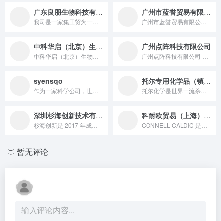
广东良朋生物科技有限公司
广州市蓝誉贸易有限公司
我司是一家集工贸为一体的实业公司，ISO9001:2008质量管理体系认证企业。多年来一直致力专业生产价廉物美的洗涤原材料。秉承质量至上、务实创新、完善管理、顾客满意的企业精神，与客户真诚合作，竭诚为客户服务，共创辉煌！
广州市蓝誉贸易有限公司是一家专业代理和经销国内外高品质个人护...
中科华启（北京）生物技术研究院有限公司
广州点阵科技有限公司
中科华启（北京）生物技术研究院是一家涵盖日化、食品、医药等领...
广州点阵科技有限公司 成立于2012年，总部设立在粤港澳大湾...
syensqo
托尔专用化学品（镇江）有限公司
作为一家科学公司，世索科在配方和应用方面拥有丰富的专业知识。我们为客户提供最前沿的功能性成分和活性物质，用于先进的头发和皮肤护理。世索科自豪地引领行业，在天然和天然衍生聚合物以及特种表面活性剂方面处于世界领先地位。我们不仅相信美，更相信负责任的美。
托尔化学是世界一流杀菌剂防腐剂供应商，成立于1959年英国马...
深圳杉海创新技术有限公司
科耐欧贸易（上海）有限公司
杉海创新是 2017 年成立、在广东设韶关（全球首条千吨级超分子材料线）与佛山双基地的超分子领域领军企业，以张嘉恒博士团队为核心，依托 AI 超分子平台「超屿」及六大核心技术，提供超分子原料、成品代工与技术方案，服务安德普泰等客户，推动超分子技术在美妆、食品等领域产业化。
CONNELL CALDIC 是亚太区知名的特种化学品的分销...
暂无评论