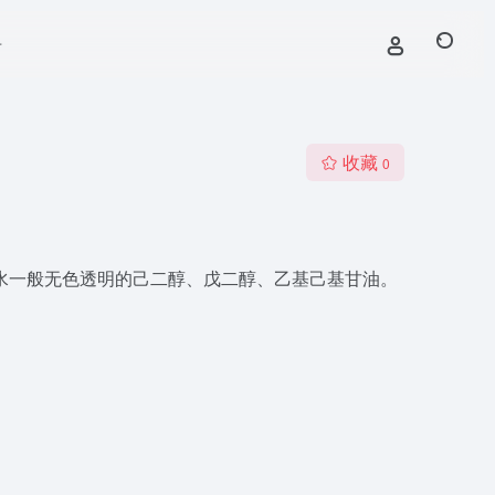
号
收藏
0
水一般无色透明的己二醇、戊二醇、乙基己基甘油。