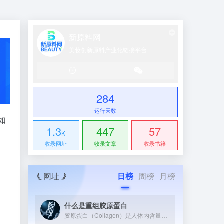
新原料网
美妆创新原料产业化链接平台
284
运行天数
如
1.3
447
57
K
收录网址
收录文章
收录书籍
网址
日榜
周榜
月榜
什么是重组胶原蛋白
胶原蛋白（Collagen）是人体内含量最丰富的蛋白质，约占全身蛋白质总量的25%~30%。它广泛存在于皮肤、骨骼、软骨、肌腱和血管等组织中，是维持这些组织结构与弹性的核心支架蛋白。 从分子结构上看，胶原蛋白具有独特的三股螺旋（Triple Helix）结构——三条α多肽链相互缠绕形成右手螺旋，再组装成超分子原纤维（Collagen Fibril）。这种整齐有序的氨基酸序列（富含甘氨酸-脯氨酸-羟脯氨酸三联体）是其高机械强度和生物活性的根本来源。