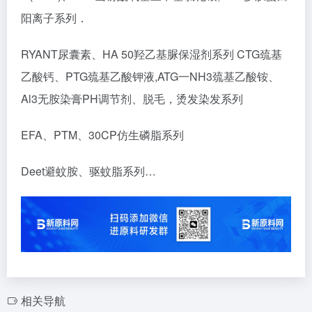
阳离子系列．
RYANT尿囊素、HA 50羟乙基脲保湿剂系列 CTG巯基
乙酸钙、PTG巯基乙酸钾液,ATG一NH3巯基乙酸铵、
Al3无胺染膏PH调节剂、脱毛，烫发染发系列
EFA、PTM、30CP仿生磷脂系列
Deet避蚊胺、驱蚊脂系列…
相关导航