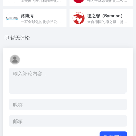
由美国的杜邦和陶氏化学合并而成，是全球领先的化工企业之一。陶...
作为全球领先的化工公司之一，巴斯夫在化妆品原料领域也有着举足...
路博润
德之馨（Symrise）
一家全球化的化学品公司，总部位于美国俄亥俄州。在化妆品原料领...
来自德国的德之馨，是全球四大香精香料企业之一，其年销售额庞大...
暂无评论