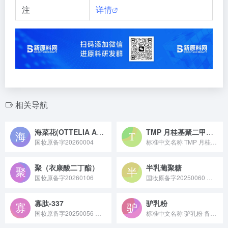
注
详情
相关导航
海菜花(OTTELIA ACUMINATA)提取物
TMP 月桂基聚二甲基硅氧烷
国妆原备字20260004
标准中文名称 TMP 月桂基聚二甲基硅氧烷 备案号 国妆...
聚（衣康酸二丁酯）
半乳葡聚糖
国妆原备字20260106
国妆原备字20250060 半乳葡聚糖是一种由半乳糖和葡萄糖组成的天然多糖，多从植物（如燕麦、枸杞）或微生物中提取，在化妆品中可形成保湿膜锁水、舒缓皮肤刺激，在食品领域常作为增稠剂或膳食纤维，还可用于医药领域作为药物载体。
寡肽-337
驴乳粉
国妆原备字20250056 寡肽 - 337 是由长春艾迪尔医用科技发展有限公司备案的化妆品新原料，由俄罗斯国家科学超纯生物研究所和艾迪尔科技公司联合开发，具有修护和舒缓功效，可应用于膏霜乳液等全品类外用化妆品中。
标准中文名称 驴乳粉 备案号 国妆原备字20220040...