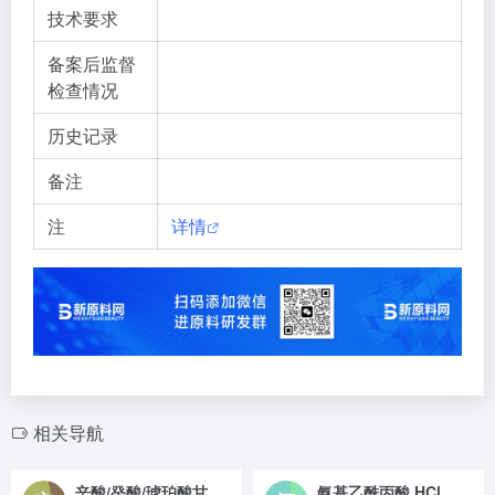
技术要求
备案后监督
检查情况
历史记录
备注
注
详情
相关导航
辛酸/癸酸/琥珀酸甘油三酯/氢化蓖麻油/IPDI 共聚物
氨基乙酰丙酸 HCl