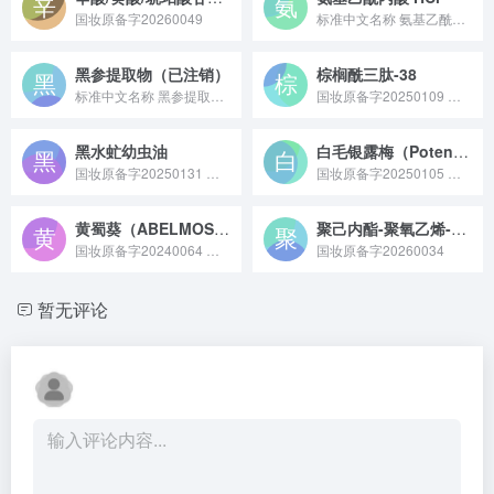
国妆原备字20260049
标准中文名称 氨基乙酰丙酸 HCl 备案号 国妆原备字202...
黑参提取物（已注销）
棕榈酰三肽-38
标准中文名称 黑参提取物 备案号 国妆原备字20230042...
国妆原备字20250109 棕榈酰三肽 - 38 是一种经过棕榈酰化修饰的活性三肽类护肤原料，核心功效是促进胶原蛋白与透明质酸合成，能改善皮肤细纹、增强弹性，常作为抗衰类核心成分应用于精华、面霜等高端护肤品中。
黑水虻幼虫油
白毛银露梅（Potentilla glabra Lodd. var. mandshurica (Maxim.) Hand. -Mazz）提取物
国妆原备字20250131 黑水虻幼虫油是从黑水虻幼虫中提取并经精炼纯化得到的天然油脂原料，富含不饱和脂肪酸、亚油酸及维生素等成分，在化妆品领域具有保湿锁水、修护皮肤屏障的作用，常用于干皮或受损肤质护理产品；同时在饲料、生物能源等领域也有应用潜力，是一种兼具护肤价值与资源循环利用属性的原料。
国妆原备字20250105 白毛银露梅提取物是从蔷薇科委陵菜属植物白毛银露梅的全株或特定部位提取的活性原料，富含黄酮、多酚等成分，具有抗氧化、舒缓皮肤敏感的特性，常作为修护或抗初老类功效成分应用于护肤品中，部分研究也显示其在抗炎方面有一定潜力。
黄蜀葵（ABELMOSCHUS MANIHOT）花提取物
聚己内酯-聚氧乙烯-聚己内酯嵌段共聚物
国妆原备字20240064 黄蜀葵（ABELMOSCHUS MANIHOT）花提取物原料是从锦葵科黄蜀葵属植物的花中提取得到，富含黄酮、多糖等活性成分，具有保湿、舒缓及抗氧化特性，常用于化妆品、医药及保健食品领域作为功效性原料。
国妆原备字20260034
暂无评论