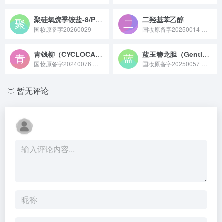
聚硅氧烷季铵盐-8/PEG-10聚二甲基硅氧烷/氨基聚二甲基硅氧烷共聚物
二羟基苯乙醇
国妆原备字20260029
国妆原备字20250014 二羟基苯乙醇原料是一种具有酚羟基结构的有机化合物，可通过化学合成或从植物中提取制备，具备一定抗氧化性，常作为活性成分应用于化妆品或医药中间体领域。
青钱柳（CYCLOCARYA PALIURUS）叶提取物
蓝玉簪龙胆（Gentiana veitchiorum）提取物
国妆原备字20240076 青钱柳（CYCLOCARYA PALIURUS）叶提取物原料是从胡桃科青钱柳属植物的叶片中提取得到，富含黄酮、三萜、多糖等活性成分，具有辅助调节血糖、抗氧化及舒缓特性，常用于保健食品、化妆品领域作为功效性原料。
国妆原备字20250057 蓝玉簪龙胆（Gentiana veitchiorum）提取物是从龙胆科龙胆属植物蓝玉簪龙胆中提取的活性成分，富含龙胆苦苷、黄酮类等物质，具备较强的抗氧化力与舒缓修护特性，能减轻皮肤外界刺激带来的不适感，常作为天然功效成分应用于敏感肌护理或维稳类化妆品领域。
暂无评论