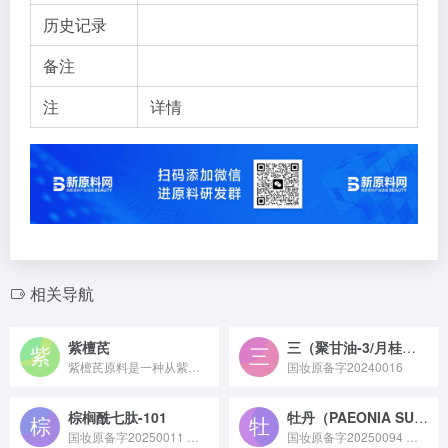
历史记录
备注
注
详情
相关导航
紫檀芪
三（聚甘油-3/月桂基）氢化三聚亚油酸酯
紫檀芪原料是一种从紫檀、蓝莓等植物中提取的天然多酚类化合物，具有强抗氧化性，还具备一定抗炎、保护神经的特性，常用于保健食品、化妆品及医药领域作为功效性原料。
国妆原备字20240016
棕榈酰七肽-101
牡丹（PAEONIA SUFFRUTICOSA）愈伤组织提取物
国妆原备字20250011 棕榈酰七肽 - 101 是一种由上海瑞思美泰生化技术有限公司于 2025 年 2 月 5 日完成备案，备案号为国妆原备字 20250011，具有抗皱、抗衰老等功效，常用于化妆品领域的新型棕榈酰基修饰肽类原料。
国妆原备字20250094 牡丹愈伤组织提取物是通过现代植物组织培养技术从牡丹愈伤组织中提取的活性原料，富含黄酮、多酚等抗氧化成分，具备清除自由基、舒缓皮肤的特性，常作为抗初老或修护类功效成分应用于护肤品中。