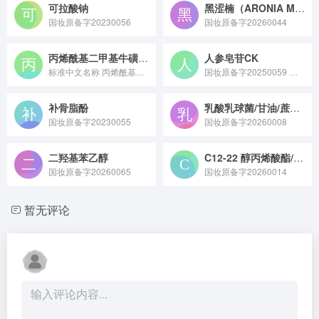
可拉酸钠
黑涩楠（ARONIA MELANOCARPA）果汁
国妆原备字20230056
国妆原备字20260044
丙烯酰基二甲基牛磺酸钠/VP 交联聚合物
人参皂苷CK
标准中文名称 丙烯酰基二甲基牛磺酸钠/VP 交联聚合物 ...
国妆原备字20250059 人参皂苷 CK 是一种主要来源于五加科植物人参的稀有人参皂苷，多通过酶转化法或微生物发酵法制备，具有抗氧化、抗衰老、抗炎等多种生物活性，在医药、保健品和化妆品领域具有广泛的应用前景。
补骨脂酚
乳酸乳球菌/甘油/蔗糖发酵产物滤液
国妆原备字20230055
国妆原备字20260008
二羟基苯乙醇
C12-22 醇丙烯酸酯/丙烯酸羟乙酯共聚物
国妆原备字20260065
国妆原备字20260014
暂无评论