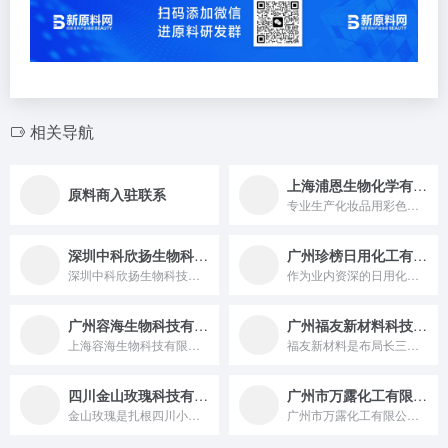
相关导航
上海浦恩生物化学有限公司
原料商入驻联系
专业生产化妆品用彩色颗粒，代理销售嘉法狮GATTEFOSSE...
深圳中科欣扬生物科技有限公司
广州珍榜日用化工有限公司
深圳中科欣扬生物科技有限公司是一家 2015 年成立的国家级专精特新 “小巨人” 企业，致力于利用合成生物学技术为全球各行业提供全新生产方式及解决方案，其布局 “北京 + 深圳” 两地三大研发中心，核心研发团队来自顶尖高校和科研院所，产品涵盖 SOD 酵母粉、麦角硫因等，业务涵盖香精香料、功能营养补充剂、功效护肤原料等领域。
作为业内资深的日用化工原料和香精供货商，新日化贸易拓展（香港...
广州容海生物科技有限公司
广州福友新材料科技有限公司
上海容海生物科技有限公司是一家成立于 2015 年 8 月 6 日，法定代表人为雷小丹，注册资本 100 万元，专注于个人护理品原料销售和技术服务，产品线涵盖乳化剂、润肤剂等多种原料，可为客户提供 360° 全方位一体化服务，致力于成为可信赖的个人护理品原料服务专家及合作伙伴的有限责任公司。
福友新材料是布局长三角、成渝多基地的高新技术企业，以 “多层共挤”“硅橡胶集成” 等技术实现功能包装膜材（年产能超 10 万吨，服务农夫山泉等）与柔性触觉传感器（适配机器人，年覆盖 30 万台）双赛道量产，获 118 项专利，从包装膜生产商成长为全球智能新材料解决方案服务商。
四川金山玫瑰科技有限公司
广州市万露化工有限公司 /上海方登化工有限公司
金山玫瑰是扎根四川小金县、依托 3000 米高原生态的产业化企业，以 1.5 万亩种植基地为基础，通过 “3 小时鲜提” 工艺实现玫瑰精油（纯度 99%+）等产品量产，与乐源健康合作推饮品（年产能 5000 万瓶），打造国家 3A 级景区，带动 3300 余户农户增收，是高原玫瑰三产融合与乡村振兴的典范。
广州市万露化工有限公司成立于2002年，上海方登化工有限公司...