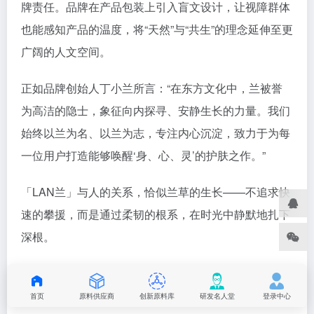
牌责任。品牌在产品包装上引入盲文设计，让视障群体
也能感知产品的温度，将“天然”与“共生”的理念延伸至更
广阔的人文空间。
正如品牌创始人丁小兰所言：“在东方文化中，兰被誉
为高洁的隐士，象征向内探寻、安静生长的力量。我们
始终以兰为名、以兰为志，专注内心沉淀，致力于为每
一位用户打造能够唤醒‘身、心、灵’的护肤之作。”
「LAN兰」与人的关系，恰似兰草的生长——不追求快
速的攀援，而是通过柔韧的根系，在时光中静默地扎下
深根。
首页
原料供应商
创新原料库
研发名人堂
登录中心