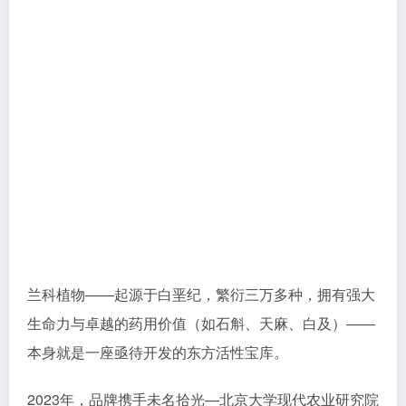
兰科植物——起源于白垩纪，繁衍三万多种，拥有强大
生命力与卓越的药用价值（如石斛、天麻、白及）——
本身就是一座亟待开发的东方活性宝库。
2023年，品牌携手未名拾光—北京大学现代农业研究院