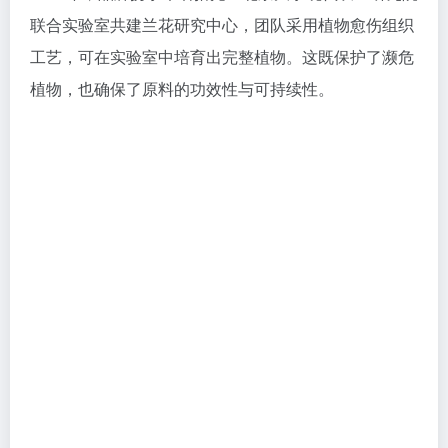
联合实验室共建兰花研究中心，团队采用植物愈伤组织
工艺，可在实验室中培育出完整植物。这既保护了濒危
植物，也确保了原料的功效性与可持续性。