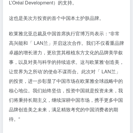
L’Oréal Development）的支持。
这也是
美次方
投资的首个中国本土护肤品牌
。
欧莱雅北亚总裁及中国首席执行官博万尚表示：“非常
高兴能和「 LAN兰」开启这次合作。我们不仅看重品牌
卓越的增长潜力，更欣赏其根植东方文化的品牌美学叙
事，以及对美与科学的持续追求。这与欧莱雅‘创造美，
让世界为之所动’的使命不谋而合。此次对「 LAN兰」
的投资，进一步彰显了中国市场在欧莱雅全球战略中的
核心地位。我们始终坚信，投资中国就是投资未来，我
们将秉持长期主义，继续深耕中国市场，携手更多中国
品牌创造美之未来，满足精致考究的中国消费者的期
待。”