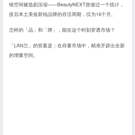
错空间被急剧压缩——BeautyNEXT曾做过一个统计，
疫后本土美妆新锐品牌的存活周期，仅为16个月。
怎样的「品」和「牌」，能在这个时刻穿透市场？
「LAN兰」的答案是：在存量市场中，精准开辟出全新
的增量空间。