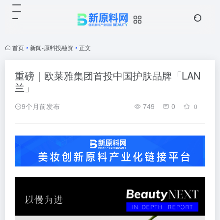
首页
•
新闻-原料投融资
•
正文
重磅｜欧莱雅集团首投中国护肤品牌「LAN
兰」
9个月前发布
749
0
0