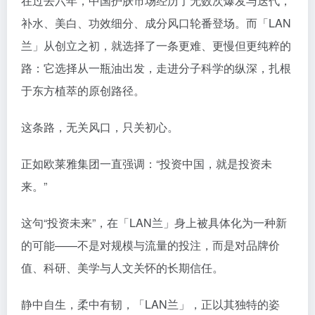
在过去六年，中国护肤市场经历了无数次爆发与迭代，
补水、美白、功效细分、成分风口轮番登场。而「LAN
兰」从创立之初，就选择了一条更难、更慢但更纯粹的
路：它选择从一瓶油出发，走进分子科学的纵深，扎根
于东方植萃的原创路径。
这条路，无关风口，只关初心。
正如欧莱雅集团一直强调：“投资中国，就是投资未
来。”
这句“投资未来”，在「LAN兰」身上被具体化为一种新
的可能——不是对规模与流量的投注，而是对品牌价
值、科研、美学与人文关怀的长期信任。
静中自生，柔中有韧，「LAN兰」，正以其独特的姿