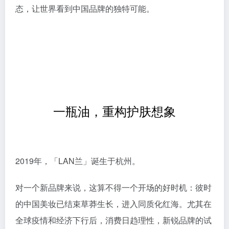
态，让世界看到中国品牌的独特可能。
一瓶油，重构护肤想象
2019年，「LAN兰」诞生于杭州。
对一个新品牌来说，这算不得一个开场的好时机：彼时
的中国美妆已结束草莽生长，进入同质化红海。尤其在
全球疫情和经济下行后，消费日趋理性，新锐品牌的试