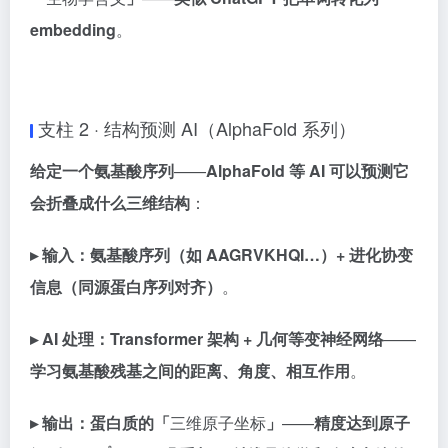
embedding
。
支柱 2 · 结构预测 AI（AlphaFold 系列）
给定一个氨基酸序列
——
AlphaFold 等 AI 可以预测它
会折叠成什么三维结构
：
▸ 输入：
氨基酸序列（如 AAGRVKHQI…）+ 进化协变
信息（同源蛋白序列对齐）
。
▸ AI 处理：
Transformer 架构 + 几何等变神经网络
——
学习氨基酸残基之间的距离、角度、相互作用
。
▸ 输出：
蛋白质的「
三维原子坐标
」
——
精度达到原子