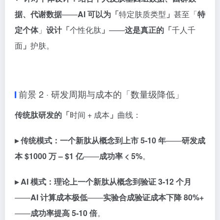
据、代谢数据
——
AI 可以为「
特定肤质类型
」
甚至「
特
定个体
」
设计「
个性化肽
」
——
这是真正的「
千人千
面
」
护肤。
前景 2 · 研发周期与成本的「数量级降低」
传统肽研发的「
时间 + 成本
」
曲线：
▸ 传统模式：
一个新肽从概念到上市 5-10 年
——
研发成
本 $1000 万 – $1 亿
——
成功率 < 5%
。
▸ AI 模式：
理论上一个新肽从概念到验证 3-12 个月
——
AI 计算成本极低
——
实验合成验证成本下降 80%+
——
成功率提高 5-10 倍
。