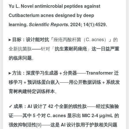
Yu L. Novel antimicrobial peptides against
Cutibacterium acnes designed by deep
learning.
Scientific Reports
. 2024; 14(1):4529.
▸ 目标：
设计能对抗「
痤疮丙酸杆菌（C. acnes）
」
的
全新抗菌肽
——
针对「
抗生素耐药痤疮
」
这一日益严重
的临床问题
。
▸ 方法：
深度学习生成器 + 分类器
——
Transformer 迁
移学习 + 预训练蛋白嵌入
——
用公开数据训练 + 系统发
育树构建特定训练样本
。
✓ 成果：
AI 设计了 42 个全新的线性肽
——
经过实验验
证
——
其中 5 个对 C. acnes 显示出 MIC 2-4 µg/mL 的
强效抑制活性
[9]——
这是 AI 设计肽用于护肤相关问题