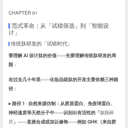
CHAPTER 01
范式革命：从「试错筛选」到「智能设
计」
传统肽研发的「试错时代」
要理解 AI 设计肽的价值
——
先要理解传统肽研发的局
限
：
在过去几十年里
——
化妆品级肽的开发主要依赖三种路
径
：
▸ 路径 1 · 自然来源仿制：
从胶原蛋白、免疫球蛋白、
神经递质等天然分子中
——
识别出有活性的「
肽段碎
片
」
——
直接合成或加以修饰
——
例如 GHK（来自胶