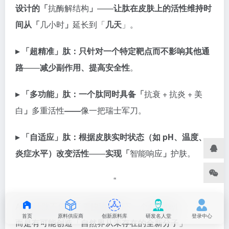
设计的「
抗酶解结构
」
——
让肽在皮肤上的活性维持时
间从「
几小时
」
延长到「
几天
」。
▸ 「超精准」肽：
只针对一个特定靶点而不影响其他通
路
——
减少副作用、提高安全性
。
▸ 「多功能」肽：
一个肽同时具备「
抗衰 + 抗炎 + 美
白
」
多重活性
——
像一把瑞士军刀。
▸ 「自适应」肽：
根据皮肤实时状态（如 pH、温度、
炎症水平）改变活性
——
实现「
智能响应
」
护肤。
“
AI 设计肽不仅是「更快地找到下一个 Matrixyl」
首页
原料供应商
创新原料库
研发名人堂
登录中心
而是有可能创造「自然界从未存在的全新分子」