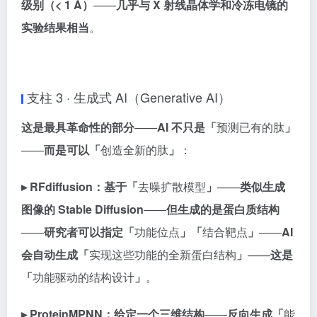
级别（< 1 Å）
——
几乎与 X 射线晶体学和冷冻电镜的
实验结果相当
。
支柱 3 · 生成式 AI（Generative AI）
这是最具革命性的部分
——
AI 不只是「
预测已有的肽
」
——
而是可以「
创造全新的肽
」
：
▸ RFdiffusion：
基于「
去噪扩散模型
」
——
类似生成
图像的 Stable Diffusion
——
但生成的是蛋白质结构
——
研究者可以指定「
功能位点
」「
结合靶点
」
——
AI
会自动生成「
实现这些功能的全新蛋白结构
」
——
这是
「
功能驱动的结构设计
」
。
▸ ProteinMPNN：
给定一个三维结构
——
反向生成「
能