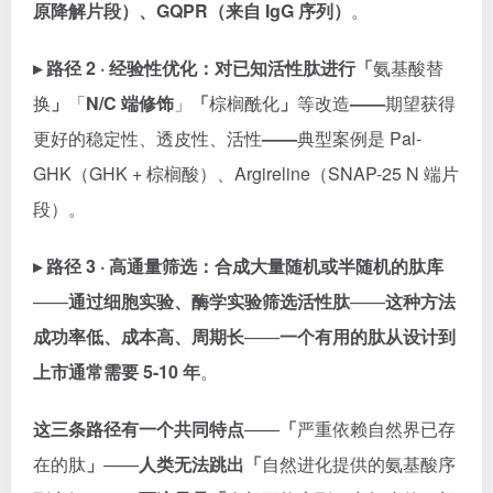
原降解片段）、GQPR（来自 IgG 序列）
。
▸ 路径 2 · 经验性优化：
对已知活性肽进行「
氨基酸替
换
」
「
N/C 端修饰
」
「
棕榈酰化
」
等改造
——
期望获得
更好的稳定性、透皮性、活性
——
典型案例是 Pal-
GHK（GHK + 棕榈酸）、Argireline（SNAP-25 N 端片
段）。
▸ 路径 3 · 高通量筛选：
合成大量随机或半随机的肽库
——
通过细胞实验、酶学实验筛选活性肽
——
这种方法
成功率低、成本高、周期长
——
一个有用的肽从设计到
上市通常需要 5-10 年
。
这三条路径有一个共同特点
——
「
严重依赖自然界已存
在的肽
」
——
人类无法跳出「
自然进化提供的氨基酸序