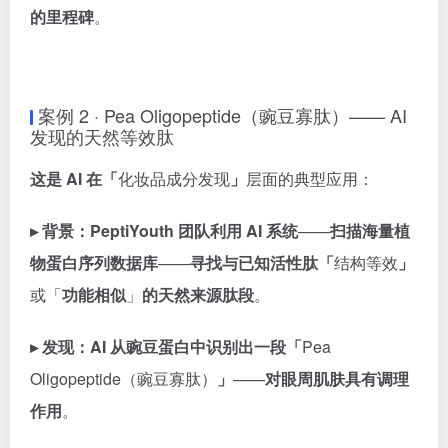
的里程碑
。
案例 2 · Pea Oligopeptide（豌豆寡肽）—— AI
发现的天然等效肽
这是 AI 在「
化妆品成分发现
」
层面的典型应用：
▸ 背景：
PeptiYouth 团队利用 AI 系统
——
扫描海量植
物蛋白序列数据库
——
寻找与已知活性肽「
结构等效
」
或「
功能相似
」
的天然来源肽段
。
▸ 发现：
AI 从豌豆蛋白中识别出一段「
Pea
Oligopeptide（豌豆寡肽）
」
——
对眼周肌肤具有调理
作用
。