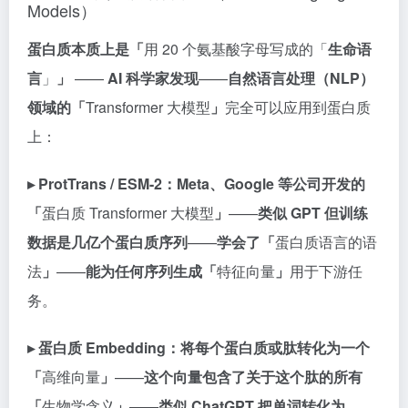
Models）
蛋白质本质上是「
用 20 个氨基酸字母写成的「
生命语
言
」
」
——
AI 科学家发现
——
自然语言处理（NLP）
领域的「
Transformer 大模型
」
完全可以应用到蛋白质
上：
▸ ProtTrans / ESM-2：
Meta、Google 等公司开发的
「
蛋白质 Transformer 大模型
」
——
类似 GPT 但训练
数据是几亿个蛋白质序列
——
学会了「
蛋白质语言的语
法
」
——
能为任何序列生成「
特征向量
」
用于下游任
务。
▸ 蛋白质 Embedding：
将每个蛋白质或肽转化为一个
「
高维向量
」
——
这个向量包含了关于这个肽的所有
「
生物学含义
」
——
类似 ChatGPT 把单词转化为