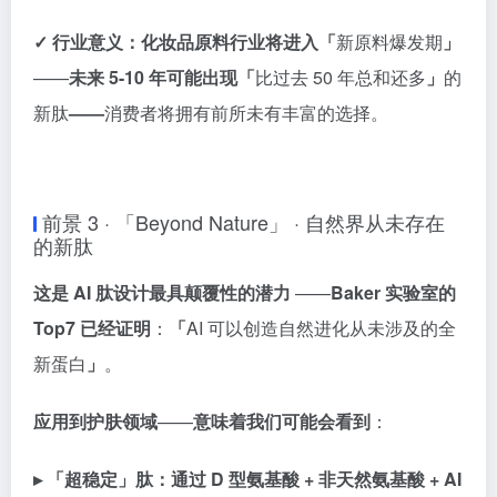
✓ 行业意义：
化妆品原料行业将进入「
新原料爆发期
」
——
未来 5-10 年可能出现「
比过去 50 年总和还多
」
的
新肽
——
消费者将拥有前所未有丰富的选择。
前景 3 · 「Beyond Nature」 · 自然界从未存在
的新肽
这是 AI 肽设计最具颠覆性的潜力
——
Baker 实验室的
Top7 已经证明
：
「
AI 可以创造自然进化从未涉及的全
新蛋白
」
。
应用到护肤领域
——
意味着我们可能会看到
：
▸ 「超稳定」肽：
通过 D 型氨基酸 + 非天然氨基酸 + AI