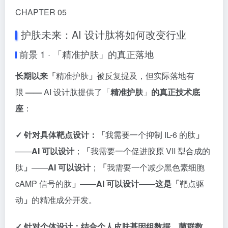
CHAPTER 05
护肤未来：AI 设计肽将如何改变行业
前景 1 · 「精准护肤」的真正落地
长期以来「
精准护肤
」
被反复提及，但实际落地有
限
——
AI 设计肽提供了「
精准护肤
」
的真正技术底
座
：
✓ 针对具体靶点设计：
「
我需要一个抑制 IL-6 的肽
」
——
AI 可以设计
；
「
我需要一个促进胶原 VII 型合成的
肽
」
——
AI 可以设计
；
「
我需要一个减少黑色素细胞
cAMP 信号的肽
」
——
AI 可以设计
——
这是「
靶点驱
动
」
的精准成分开发。
✓ 针对个体设计：
结合个人皮肤基因组数据、菌群数