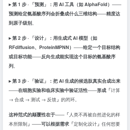
▸ 第 1 步 · 「预测」：
用 AI 工具（如 AlphaFold）
——
预测给定氨基酸序列会折叠成什么三维结构
——
精度达
到原子级别
。
▸ 第 2 步 · 「设计」：
用生成式 AI 模型（如
RFdiffusion、ProteinMPNN）
——
给定一个目标结构
或目标功能
——
反向生成能实现这个目标的氨基酸序
列
。
▸ 第 3 步 · 「验证」：
把 AI 生成的候选肽真实合成出来
——
在细胞实验和临床实验中验证活性
——
形成「
计算
→ 合成 → 测试 → 反馈
」
的闭环。
这种范式的颠覆性在于
——
「
人类不再被自然进化的样
本所限制
」
——
可以根据需求「
定制化设计
」
任何想要