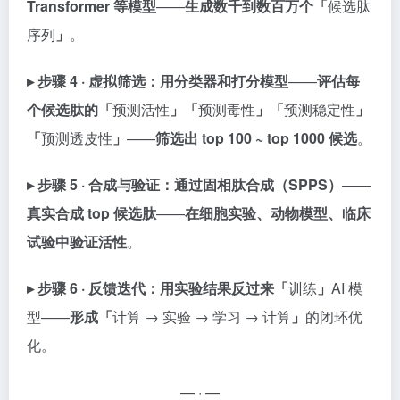
Transformer 等模型
——
生成数千到数百万个「
候选肽
序列
」
。
▸ 步骤 4 · 虚拟筛选：
用分类器和打分模型
——
评估每
个候选肽的「
预测活性
」「
预测毒性
」「
预测稳定性
」
「
预测透皮性
」
——
筛选出 top 100 ~ top 1000 候选
。
▸ 步骤 5 · 合成与验证：
通过固相肽合成（SPPS）
——
真实合成 top 候选肽
——
在细胞实验、动物模型、临床
试验中验证活性
。
▸ 步骤 6 · 反馈迭代：
用实验结果反过来「
训练
」
AI 模
型——
形成「
计算 → 实验 → 学习 → 计算
」
的闭环优
化。
— · —