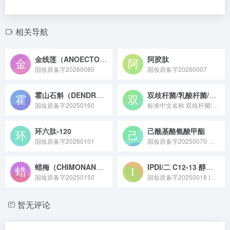
相关导航
金线莲（ANOECTOCHILUS ROXBURGHII）提取物
阿胶肽
国妆原备字20260080
国妆原备字20260007
霍山石斛（DENDROBIUM HUOSHANENSE）茎提取物
双歧杆菌/乳酸杆菌/大豆籽提取物发酵产物滤液
国妆原备字20250160
标准中文名称 双歧杆菌/乳酸杆菌/大豆籽提取物发酵产物滤液 ...
环六肽-120
己酰基酪氨酸甲酯
国妆原备字20260101
国妆原备字20250070 己酰基酪氨酸甲酯是一种由韩国新药株式会社备案的化妆品新原料，备案号为国妆原备字 20250070，它具有抗色素沉着功能，能抑制黑色素生成，改善肤色不均和色斑问题，常用于美白和淡斑产品中。
蜡梅（CHIMONANTHUS PRAECOX）花油
IPDI/二 C12-13 醇酒石酸酯/双-羟乙氧丙基聚二甲基硅氧烷共聚物
国妆原备字20250150
国妆原备字20250018 IPDI / 二 C12-13 醇酒石酸酯 / 双 - 羟乙氧丙基聚二甲基硅氧烷共聚物是莹特丽股份公司于 2025 年 2 月 18 日备案（备案号：国妆原备字 20250018）的化妆品新原料，目前相关技术要求尚未披露。
暂无评论