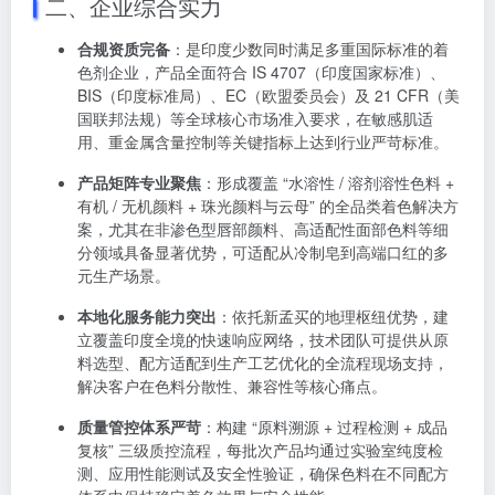
二、企业综合实力
合规资质完备
：是印度少数同时满足多重国际标准的着
色剂企业，产品全面符合 IS 4707（印度国家标准）、
BIS（印度标准局）、EC（欧盟委员会）及 21 CFR（美
国联邦法规）等全球核心市场准入要求，在敏感肌适
用、重金属含量控制等关键指标上达到行业严苛标准。
产品矩阵专业聚焦
：形成覆盖 “水溶性 / 溶剂溶性色料 +
有机 / 无机颜料 + 珠光颜料与云母” 的全品类着色解决方
案，尤其在非渗色型唇部颜料、高适配性面部色料等细
分领域具备显著优势，可适配从冷制皂到高端口红的多
元生产场景。
本地化服务能力突出
：依托新孟买的地理枢纽优势，建
立覆盖印度全境的快速响应网络，技术团队可提供从原
料选型、配方适配到生产工艺优化的全流程现场支持，
解决客户在色料分散性、兼容性等核心痛点。
质量管控体系严苛
：构建 “原料溯源 + 过程检测 + 成品
复核” 三级质控流程，每批次产品均通过实验室纯度检
测、应用性能测试及安全性验证，确保色料在不同配方