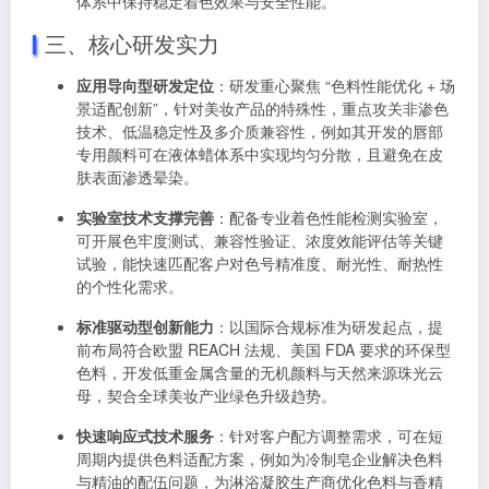
体系中保持稳定着色效果与安全性能。
三、核心研发实力
应用导向型研发定位
：研发重心聚焦 “色料性能优化 + 场
景适配创新”，针对美妆产品的特殊性，重点攻关非渗色
技术、低温稳定性及多介质兼容性，例如其开发的唇部
专用颜料可在液体蜡体系中实现均匀分散，且避免在皮
肤表面渗透晕染。
实验室技术支撑完善
：配备专业着色性能检测实验室，
可开展色牢度测试、兼容性验证、浓度效能评估等关键
试验，能快速匹配客户对色号精准度、耐光性、耐热性
的个性化需求。
标准驱动型创新能力
：以国际合规标准为研发起点，提
前布局符合欧盟 REACH 法规、美国 FDA 要求的环保型
色料，开发低重金属含量的无机颜料与天然来源珠光云
母，契合全球美妆产业绿色升级趋势。
快速响应式技术服务
：针对客户配方调整需求，可在短
周期内提供色料适配方案，例如为冷制皂企业解决色料
与精油的配伍问题，为淋浴凝胶生产商优化色料与香精