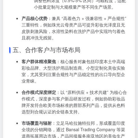
调整色料浓度（0.5%-5% 区间）与颗粒度，适配
小批量定制与大规模量产等不同生产场景。
产品核心优势
：兼具 “高着色力 + 强兼容性 + 严合规性”
三重特性，例如珠光云母类产品可提升彩妆光泽度且无
皮肤刺激风险，水溶性染料在洗护产品中实现均匀着色
且易冲洗无残留。
五、合作客户与市场布局
客户群体精准聚焦
：核心服务对象包括印度本土中高端
彩妆品牌、大型洗护用品制造商、小型定制化美妆实验
室，尤其受到注重合规性与产品稳定性的出口导向型企
业青睐。
合作模式深度绑定
：以 “原料供应 + 技术共建” 为核心合
作模式，深度参与客户新品研发过程，例如协助彩妆品
牌开发符合欧美市场标准的唇部系列产品，提供从色料
选型到合规认证的全链条支持。
市场覆盖与辐射
：立足马哈拉施特拉邦，形成覆盖印度
全境的分销网络，通过 Bansal Trading Company 等渠
道商拓展周边市场，产品间接服务南亚地区的美妆生产