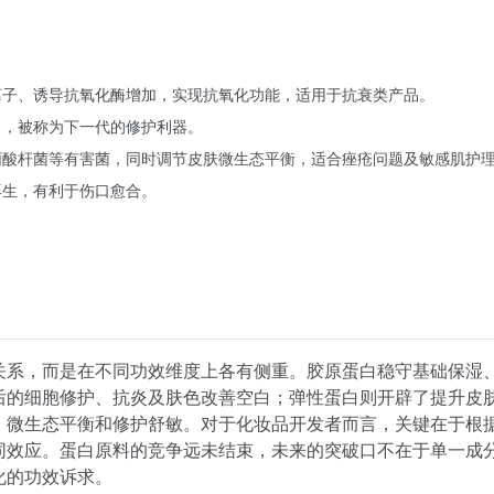
离子、诱导抗氧化酶增加，实现抗氧化功能，适用于抗衰类产品。
力，被称为下一代的修护利器。
丙酸杆菌等有害菌，同时调节皮肤微生态平衡，适合痤疮问题及敏感肌护
再生，有利于伤口愈合。
。
关系，而是在不同功效维度上各有侧重。胶原蛋白稳守基础保湿
后的细胞修护、抗炎及肤色改善空白；弹性蛋白则开辟了提升皮
、微生态平衡和修护舒敏。对于化妆品开发者而言，关键在于根
同效应。蛋白原料的竞争远未结束，未来的突破口不在于单一成
化的功效诉求。