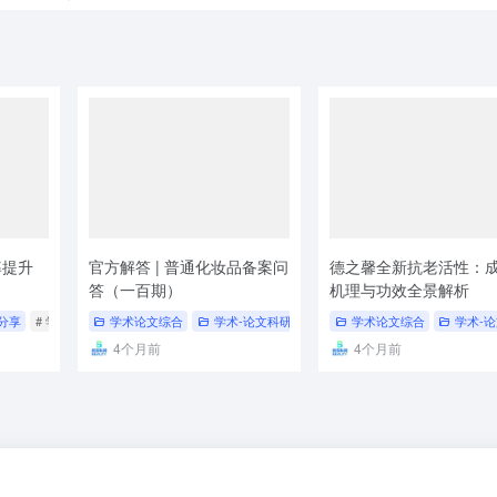
率提升
官方解答 | 普通化妆品备案问
德之馨全新抗老活性：
答（一百期）
机理与功效全景解析
分享
# 学术分享
# 脂肽
学术论文综合
学术-论文科研
# 论文科研
学术论文综合
# 学术分享
学术-
4个月前
4个月前