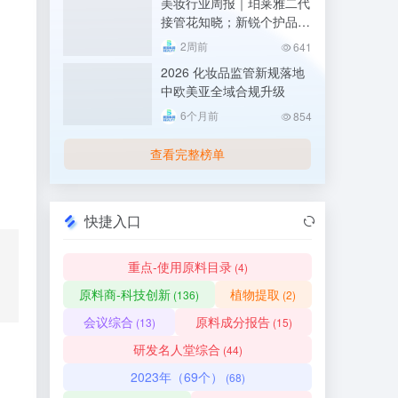
美妆行业周报｜珀莱雅二代
接管花知晓；新锐个护品牌
“IS是否”被执行千万；青松
2周前
641
股份拟更名诺斯贝尔
2026 化妆品监管新规落地
中欧美亚全域合规升级
6个月前
854
查看完整榜单
快捷入口
重点-使用原料目录
(4)
原料商-科技创新
植物提取
(136)
(2)
会议综合
原料成分报告
(13)
(15)
研发名人堂综合
(44)
、
2023年（69个）
(68)