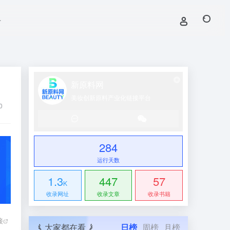
号
新原料网
美妆创新原料产业化链接平台
0
284
运行天数
1.3
447
57
K
收录网址
收录文章
收录书籍
接
大家都在看
日榜
周榜
月榜