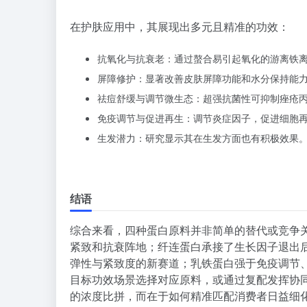
在护肤应用中，其展现出多元且精准的功效：
抗氧化与抗衰老：通过螯合易引起氧化的游离铁
屏障修护：显著改善皮肤屏障功能和水分保持能
祛痘舒缓与调节微生态：超强抗菌性可抑制痤疮
免疫调节与促进再生：调节炎症因子，促进细胞
生发潜力：研究显示其在生发方面也有积极效果
结语
综合来看，四种蛋白原料并非简单的替代或竞争
紧致和抗衰阵地；纤连蛋白承接了生长因子退出
弹性与紧致度的新赛道；乳铁蛋白强于免疫调节
目标功效场景选择对应原料，或通过复配发挥协
的浓度比拼，而在于如何精准匹配消费者日益细