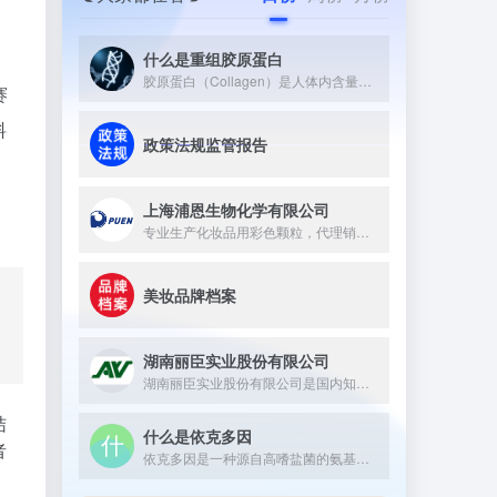
什么是重组胶原蛋白
胶原蛋白（Collagen）是人体内含量最丰富的蛋白质，约占全身蛋白质总量的25%~30%。它广泛存在于皮肤、骨骼、软骨、肌腱和血管等组织中，是维持这些组织结构与弹性的核心支架蛋白。 从分子结构上看，胶原蛋白具有独特的三股螺旋（Triple Helix）结构——三条α多肽链相互缠绕形成右手螺旋，再组装成超分子原纤维（Collagen Fibril）。这种整齐有序的氨基酸序列（富含甘氨酸-脯氨酸-羟脯氨酸三联体）是其高机械强度和生物活性的根本来源。
赛
料
政策法规监管报告
上海浦恩生物化学有限公司
专业生产化妆品用彩色颗粒，代理销售嘉法狮GATTEFOSSE...
美妆品牌档案
湖南丽臣实业股份有限公司
湖南丽臣实业股份有限公司是国内知名的从事表面活性剂产品生产的...
结
什么是依克多因
者
依克多因是一种源自高嗜盐菌的氨基酸衍生物，具有多重生理与护肤...