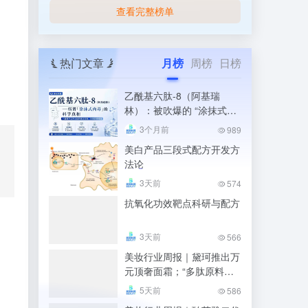
查看完整榜单
热门文章
月榜
周榜
日榜
乙酰基六肽-8（阿基瑞
林）：被吹爆的 “涂抹式肉
毒”，科学真相到底是什么
3个月前
989
美白产品三段式配方开发方
法论
3天前
574
抗氧化功效靶点科研与配方
、
3天前
566
美妆行业周报｜黛珂推出万
元顶奢面霜；“多肽原料第
一股”维琪科技上市；凯伊
5天前
586
秀因喷雾微生物超标被罚