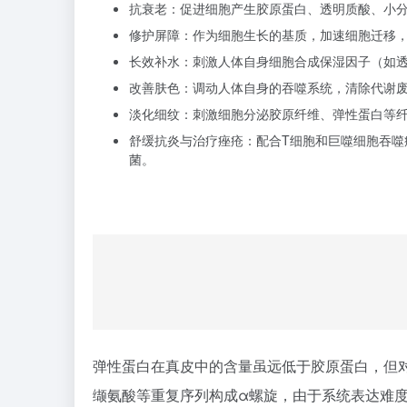
抗衰老：促进细胞产生胶原蛋白、透明质酸、
小
修护屏障：作为细胞生长的基质，加速细胞迁移
长效补水：刺激人体自身细胞合成保湿因子（如
改善肤色：调动人体自身的吞噬系统，清除代谢
淡化细纹：刺激细胞分泌胶原纤维、弹性蛋白等
舒缓抗炎与治疗痤疮：配合T细胞和巨噬细胞吞噬
菌。
弹性蛋白在真皮中的含量虽远低于胶原蛋白，但
缬氨酸等重复序列构成
α螺旋
，由于系统表达难