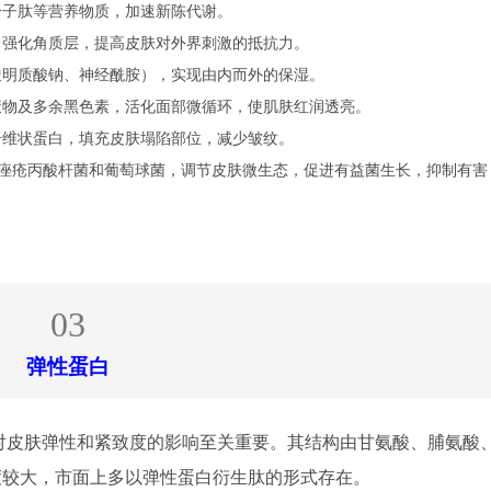
分子肽
等营养物质，加速新陈代谢。
，强化角质层，提高皮肤对外界刺激的抵抗力。
透明质酸钠、神经酰胺），实现由内而外的保湿。
废物及多余黑色素，活化面部微循环，使肌肤红润透亮。
纤维状蛋白，填充皮肤塌陷部位，减少皱纹。
痤疮丙酸杆菌和葡萄球菌，调节皮肤微生态，促进有益菌生长，抑制有害
03
对皮肤弹性和紧致度的影响至关重要。其结构由甘氨酸、脯氨酸
度较大，市面上多以弹性蛋白衍生肽的形式存在。