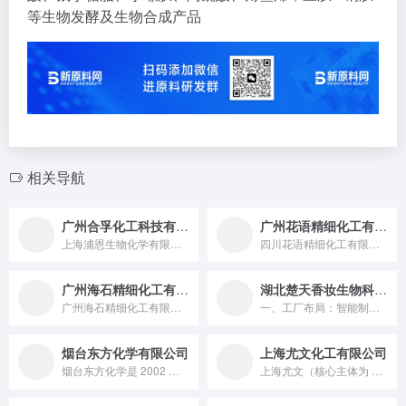
等生物发酵及生物合成产品
相关导航
广州合孚化工科技有限公司
广州花语精细化工有限公司
上海浦恩生物化学有限公司是一家成立于 2021 年 7 月 30 日的有限责任公司，法定代表人为陈晨，注册资本 1000 万元，其作为生产和销售日用化学品原料的专业公司，业务涉及护肤、护发、彩妆等多个领域，自主生产多种化妆品用颗粒，还代理销售法国嘉法狮等世界知名原料商的产品，并提供配方开发、市场调研等技术服务。
四川花语精细化工有限公司创建于1984年，旗下有绝对控股的广...
广州海石精细化工有限公司
湖北楚天香妆生物科技有限公司
广州海石精细化工有限公司成立于2010年，以技术支持和产品开...
一、工厂布局：智能制造与全域服务网络双支撑 楚天香妆以湖北大...
烟台东方化学有限公司
上海尤文化工有限公司
烟台东方化学是 2002 年成立的全球性精细化工集团，作为国家级高新技术企业，布局 “精细化工 + 新能源” 双赛道，拥 90 余项专利、服务超 200 家全球客户，产品远销 60 多国的行业标杆。
上海尤文（核心主体为 2011 年成立的尤文生物科技 (上海) 有限公司，已注销）是尤化工旗下、扎根上海徐汇的生物科技服务商，以 “技术创新驱动产业协同” 为理念，聚焦生物试剂与非危化化工原料贸易，提供技术开发转让服务，曾衔接长三角科研机构与产业端的技术贸易枢纽。