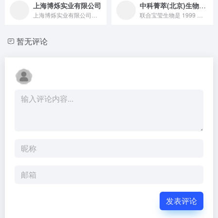
上海博烁实业有限公司
中科菁萃(北京)生物科技有限公司
上海博烁实业有限公司是一家 2006 年成立的，专注于化妆品原料进口贸易的公司，作为国内领先的进口天然原料供应商，其提供超 1000 种天然原料及天然植物精油，凭借专业知识和对市场的了解，与国外多家著名原料生产商建立合作关系，为化妆品企业提供优质产品、服务及有价值的市场信息。
联合宝莹生物是 1999 年起步、构建 “广州研发 + 茂名生产” 双基地的精细化工企业，主营日化原料与润滑油基础油，服务澳宝、阿道夫等品牌，深耕华南 25 年且销量领先的行业标杆。
暂无评论
发表评论