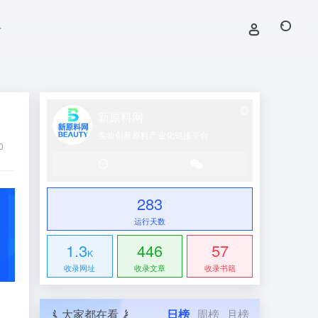
号
新原料网
美妆创新原料产业化链接平台
0
283
运行天数
1.3
446
57
K
收录网址
收录文章
收录书籍
、
大家都在看
日榜
周榜
月榜