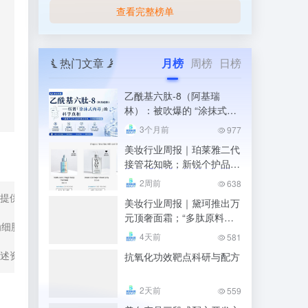
查看完整榜单
热门文章
月榜
周榜
日榜
乙酰基六肽-8（阿基瑞
林）：被吹爆的 “涂抹式肉
毒”，科学真相到底是什么
3个月前
977
美妆行业周报｜珀莱雅二代
接管花知晓；新锐个护品牌
“IS是否”被执行千万；青松
2周前
638
股份拟更名诺斯贝尔
提供菌种（株）来源，鉴定报告（包括表型特征和基于基因分型的菌株水
美妆行业周报｜黛珂推出万
元顶奢面霜；“多肽原料第
为细胞融合等技术进行的发酵，则应提供使用菌株的筛选和稳定性验证、原
一股”维琪科技上市；凯伊
4天前
581
秀因喷雾微生物超标被罚
抗氧化功效靶点科研与配方
上述资料、多菌种使用的必要性和不同菌种间是否发生影响作用、发酵产
2天前
559