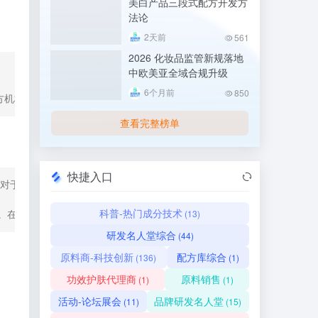
美白产品三段式配方开发方
法论
2天前
561
2026 化妆品监管新规落地
中欧美亚全域合规升级
6个月前
850
方机构进行鉴定外，还应说明修饰改造过程，并提供相关安全背景资料。
查看完整榜单
快捷入口
对于自然筛选获得的菌种，应当由具有相关资质的专业第三方机构进行鉴
科普-热门成分技术
(13)
接。在对菌种名称命名时，菌种一般应当具体到属名。如仅使用属名可能
研发名人堂综合
(44)
原料商-科技创新
配方库综合
(136)
(1)
功效护肤代理商
原料销售
(1)
(1)
活动-论坛展会
品牌研发名人堂
(11)
(15)