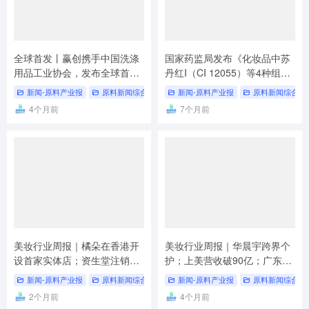
全球首发丨赢创携手中国洗涤
国家药监局发布《化妆品中苏
用品工业协会，发布全球首个
丹红I（CI 12055）等4种组分
生物表面活性剂《鼠李糖脂》
的测定》补充检验方法
新闻-原料产业报
原料新闻综合
# 原料企业动态
新闻-原料产业报
# 原料企业新闻
原料新闻综合
# 研发会
团体标准
4个月前
7个月前
美妆行业周报｜橘朵在香港开
美妆行业周报｜华晨宇跨界个
设首家实体店；资生堂注销广
护；上美营收破90亿；广东启
东子公司；可丽金首发国内最
动质量提升三年行动
新闻-原料产业报
原料新闻综合
# 美妆行业周报
新闻-原料产业报
# 可丽金胶原针
原料新闻综合
# 橘朵
长序列胶原针
2个月前
4个月前