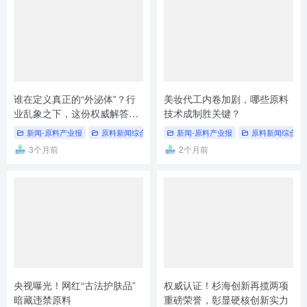
谁在定义真正的“外泌体”？行
美妆代工内卷加剧，哪些原料
业乱象之下，这份权威解答掷
技术成制胜关键？
地有声
新闻-原料产业报
原料新闻综合
# 原料产业新闻
新闻-原料产业报
原料新闻综合
3个月前
2个月前
央视曝光！网红“古法护肤品”
权威认证！杉海创新再揽两项
暗藏违禁原料
重磅荣誉，彰显硬核创新实力