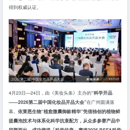
得到权威认证。
4月23日—24日，由《美妆头条》主办的
“科学开品
——2026第二届中国化妆品开品大会”
在广州圆满落
幕。
依莱恩生物“植愈微囊御龄精华”凭借独创的植物鲜
提囊泡技术与体系化科学抗衰配方，从众多参赛产品中
脱颖而出，成功摘得「科学抗衰」赛道2026 BSFA科学