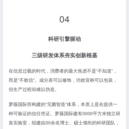
三级研发体系夯实创新根基
在信息过载的时代，消费者的最大焦虑不是“不知道”，
而是“不敢信”。成分表可以修饰，功效宣称可以包装，
但生产过程却难以伪造。
萝薇国际所构建的“无菌智造”体系，本质上是在提供一
种可验证的信任凭证。萝薇国际建有3000平方米独立研
发实验室，组建由30余名博士、硕士领衔的科研团队，
累计斩获70余项国家发明专利，储备8000+成熟配方。
其独创的三级研发体系构筑起深厚技术壁垒：一级深耕
原料研发领域，在起始阶段构筑竞争壁垒；二级深入研
究配方相容性、稳定性及功效验证；三级专研制剂工程
与工艺，优化产品精细转化路径。三级环环相扣，形成