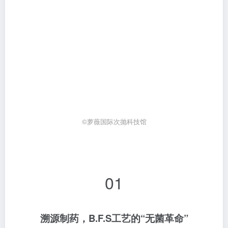
©萝薇国际次抛科技馆
01
溯源制药，B.F.S工艺的“无菌革命”
长久以来，化妆品行业的安全逻辑建立在防腐体系之
上。这是一种典型的事后补救思维：先允许污染风险存
在，再用化学手段压制。这种模式在工业化大规模生产