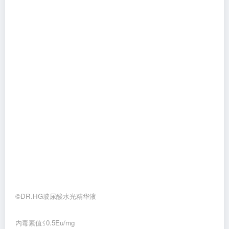
©DR.HG玻尿酸水光精华液
内毒素值≤0.5Eu/mg
医用级标准，顶配安全感，温和低敏更安心
（注：内毒素是细菌死亡裂解释放的致热物质，越低对皮肤越安
全；常用于注射级、医用敷料标准）