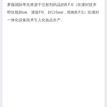
在万级生产车间、局部百级层流净化环境中，吹塑、灌
装、封口三大工序在7至14秒内一体化自动完成，全过
程无人为干预，从根源上规避了微生物、尘埃的二次污