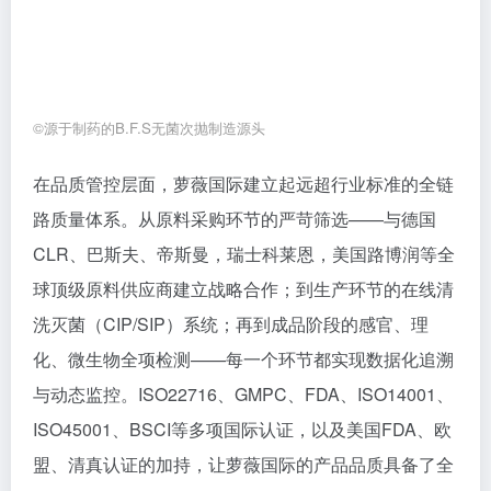
路质量体系。从原料采购环节的严苛筛选——与德国
CLR、巴斯夫、帝斯曼，瑞士科莱恩，美国路博润等全
球顶级原料供应商建立战略合作；到生产环节的在线清
洗灭菌（CIP/SIP）系统；再到成品阶段的感官、理
化、微生物全项检测——每一个环节都实现数据化追溯
与动态监控。ISO22716、GMPC、FDA、ISO14001、
ISO45001、BSCI等多项国际认证，以及美国FDA、欧
盟、清真认证的加持，让萝薇国际的产品品质具备了全
球竞争力。
萝薇国际还率先引入超纯水制备标准，将水质控制在注
射药用级别，最大限度减少水中杂质对活性成分的干
扰，确保每一滴配方都能精准发挥功效。