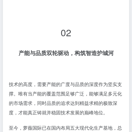
产能与品质双轮驱动，构筑智造护城河
技术的高度，需要产能的广度与品质的深度作为坚实支
撑。唯有当产能的覆盖范围足够广泛，能够满足多元化
的市场需求，同时品质的追求达到精益求精的极致深
度，才能真正铸就并稳固技术发展的巅峰地位。
至今，萝薇国际已在国内布局五大现代化生产基地，总
面积4.3万平方米，配备60多条智能制造生产线、18台
国际先进的医用级B.F.S吹灌封设备，实现无菌次抛年
产能15亿支、日产能500万支的规模化供应能力。