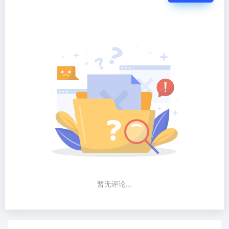
暂无评论...
新原料网--美妆创新原料产业化链接平台，挖掘中国科技成
分创新原料，让创新原料推广更简单。新原料网
（www.xinyuanliao.com），美妆行业唯一的原料产业信息
完整聚合新媒体，原料/研发工程师/配方师/产品经理的专属