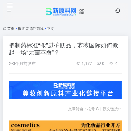
首页
•
报道-新原料前线
•
正文
把制药标准“搬”进护肤品，萝薇国际如何掀
起一场“无菌革命”？
3个月前发布
1,177
0
0
文章转自：根号 C｜
原文链接