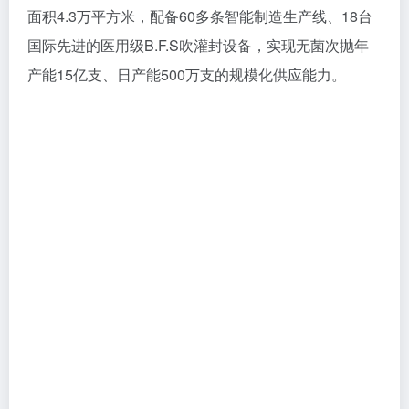
©萝薇国际江高工厂