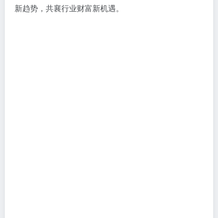
如今，萝薇国际的产品已远销全球30多个国家和地区，
累计服务1000余个知名品牌。从国际大牌到新锐国货，
从美妆护肤到大健康领域，萝薇国际以“环保、创新、
价值、服务”为企业价值观，正在成为全球品牌值得信
赖的合作伙伴。