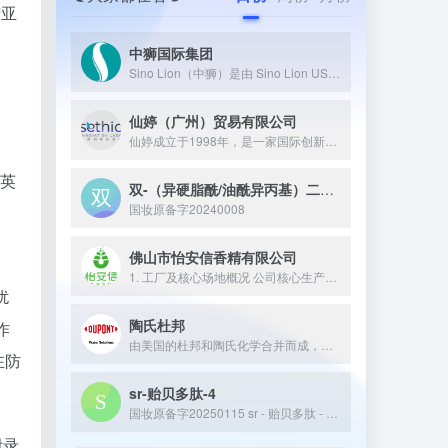
苄亚
中狮国际集团
Sino Lion（中狮）是由 Sino Lion USA、南京华狮新材料有限公司、上海中狮科技发展有限公司等企业组成，属于中狮国际集团，1993 年在美国纽约州成立，1998 年在中国成立分部，专注于利用绿色化学和生物技术，开发、制造和销售天然表面活性剂、天然防腐剂、氨基酸螯合剂等高品质绿色化学品、功能性成分和生物活性成分，服务于化妆品、个人护理、健康食品等行业的高科技导向型企业。
仙婷（广州）贸易有限公司
仙婷成立于1998年，是一家国际创新技术公司，目前团队共有7...
《英
双-（异硬脂酰/油酰异丙基）二甲基铵甲基硫酸盐
国妆原备字20240008
。
佛山市怡安信香精有限公司
1. 工厂及核心场地概况 公司核心生产与研发基地坐落于佛山市...
扰
陶氏杜邦
作
由美国的杜邦和陶氏化学合并而成，是全球领先的化工企业之一。陶...
在防
sr-贻贝多肽-4
国妆原备字20250115 sr - 贻贝多肽 - 4 是从贻贝中提取并经特定工艺纯化的小分子活性肽，核心功效是修护受损皮肤屏障、促进创面愈合，同时能缓解皮肤敏感泛红，常作为修护类核心成分应用于敏感肌护肤品、医用修复敷料或术后护理产品中。
附录