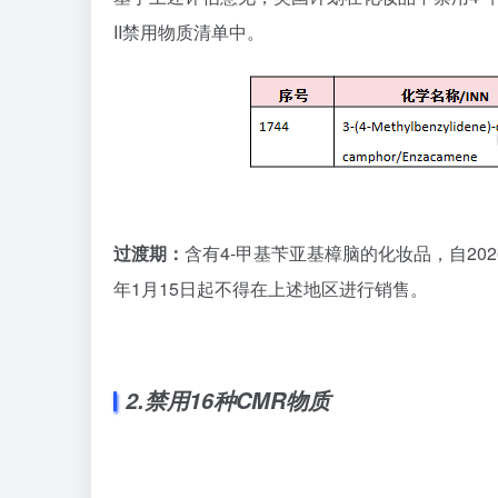
II禁用物质清单中。
过渡期：
含有4-甲基苄亚基樟脑的化妆品，自20
年1月15日起不得在上述地区进行销售。
2.禁用
16
种
CMR
物质