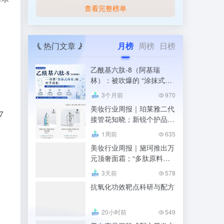
查看完整榜单
热门文章
月榜
周榜
日榜
乙酰基六肽-8（阿基瑞
林）：被吹爆的 “涂抹式肉
毒”，科学真相到底是什么
3个月前
970
美妆行业周报｜珀莱雅二代
7
接管花知晓；新锐个护品牌
“IS是否”被执行千万；青松
1周前
635
股份拟更名诺斯贝尔
美妆行业周报｜黛珂推出万
元顶奢面霜；“多肽原料第
一股”维琪科技上市；凯伊
3天前
578
秀因喷雾微生物超标被罚
抗氧化功效靶点科研与配方
20小时前
549