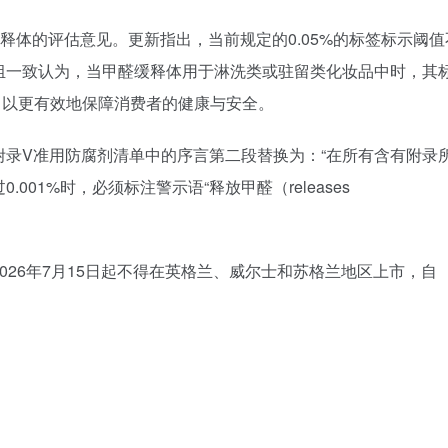
醛缓释体的评估意见。更新指出，当前规定的0.05%的标签标示阈值
组一致认为，当甲醛缓释体用于淋洗类或驻留类化妆品中时，其
001%，以更有效地保障消费者的健康与安全。
录V准用防腐剂清单中的序言第二段替换为：“在所有含有附录
01%时，必须标注警示语“释放甲醛（releases
026年7月15日起不得在英格兰、威尔士和苏格兰地区上市，自