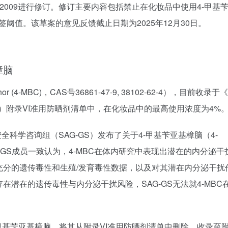
3/2009进行修订。修订主要内容包括禁止在化妆品中使用4-甲基
签阈值。该草案的意见反馈截止日期为2025年12月30日。
樟脑
hor (4-MBC)，CAS号36861-47-9, 38102-62-4），目前收录于
23/2009）附录VI准用防晒剂清单中，在化妆品中的最高使用浓度为4%
全科学咨询组（SAG-GS）发布了关于4-甲基苄亚基樟脑（4-
-GS成员一致认为，4-MBC在体内研究中表现出潜在的内分泌干
充分的遗传毒性和生殖/发育毒性数据，以及对其潜在内分泌干扰
潜在的遗传毒性与内分泌干扰风险，SAG-GS无法就4-MBC
甲基苄亚基樟脑，将其从附录VI准用防晒剂清单中删除，收录至