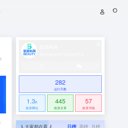
号
新原料网
美妆创新原料产业化链接平台
0
282
运行天数
1.3
445
57
K
收录网址
收录文章
收录书籍
）
大家都在看
日榜
周榜
月榜