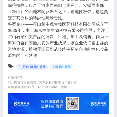
保护植物，仅产于河南西南部（南召）、安徽西南部
（霍山）的山地林间及岩石之上，道地性极强，这也奠
定了其原料的稀缺性与珍贵性。
备案企业——霍山斛中虎生物医药科技有限公司成立于
2025年，由上海米中斛生物科技有限公司控股，专注于
霍山石斛相关产品的研发、种植、加工及销售。作为上
海对口合作安徽六安的产业成果，该企业依托霍山县的
道地资源，推动霍山石斛从传统中药材向功能性化妆品
原料的产业延伸。
报道-新原料前线
# 新原料前线
©
版权声明
部分内容转自互联网，文章版权归原平台作者所有。
发稿/咨询/合作联系：13710470565（微信）