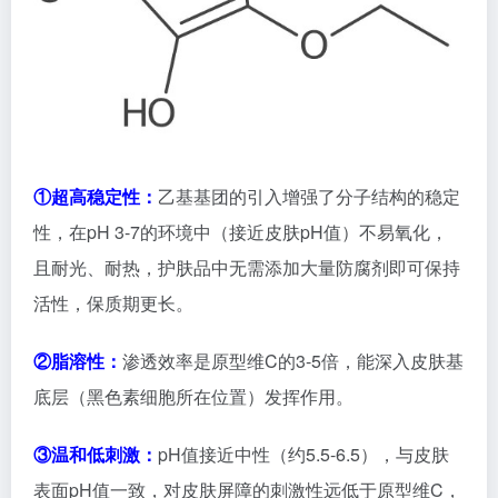
③温和低刺激：
pH值接近中性（约5.5-6.5），与皮肤
表面pH值一致，对皮肤屏障的刺激性远低于原型维C，
敏感肌、屏障受损肌也可使用。
④活性可控释放：
进入皮肤后，会在酶的作用下缓慢分
解为 “原型维生素C”，持续释放美白活性，避免了原型
维C“局部浓度过高导致刺激” 的问题。
7、光果甘草根提取物
甘草为多年生豆科植物，2015年《中国药典》收载的药
用甘草为
乌拉尔甘草
、
光果甘草
和
胀果甘草
，药用部位
为根及根茎。光果甘草提取物来源于光果甘草的茎或
根，活性成分主要为三萜类、黄酮类（
光甘草定
）、多