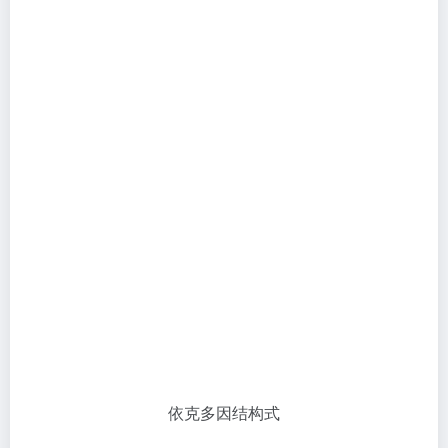
依克多因结构式
依克多因首次由Galinski于1985年在埃及瓦迪·纳特伦沙
漠的盐湖里的极端嗜盐外硫红螺菌中分离出来。该嗜盐
菌可在高温、干燥、强UV照射、高盐度环境下生存，
其细胞外层中可生成一种
天然的保护成分
-Ectoin（依克
多因 )，从而实现自我修护功能。