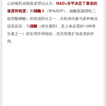
心的哺乳动物衰老理论认为，
NAD+水平决定了衰老的
速度和程度
）和
辅酶Ⅱ
（即
NADP+
，烟酰胺腺嘌呤二
核苷酸磷酸）的组成部分之一，在机体内参与多种氧化
还原反应，与
烟酸
（维生素B3，是人体必需的13种维
生素之一）的生理作用相似，但无明显扩张血管的作
用。
在化妆品中，烟酰胺常作为美白成分使用，其机理有：