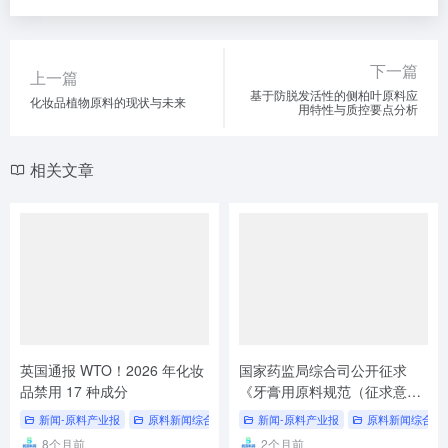
稿）》强制性国家标准意见
新闻-原料产业报
原料新闻综合
# 原料产业动态
新闻-原料产业报
原料新闻综合
8个月前
2个月前
首个化妆品强制国标《化妆品
谁在定义真正的“外泌体”？行
安全通用要求》正式发布
业乱象之下，这份权威解答掷
地有声
新闻-原料产业报
原料新闻综合
# 化妆品 安全通用要求
新闻-原料产业报
# 国标
原料新闻综合
17小时前
3个月前
暂无评论