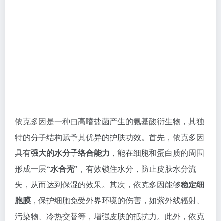
胞膜
，保护细胞免受外界环境的伤害，如紫外线辐射、
污染物、冷热交替等，增强皮肤的抵抗力。此外，依克
多因还能
促进胶原蛋白的合成
，增强皮肤弹性，减少细
纹和皱纹，延缓皮肤衰老。
文章链接：
依克多因（天然护肤因子）在护肤品中的应
用
5、红没药醇
天然红没药醇为淡黄色粘稠油状物，具有轻微的特征气
味，易溶于乙醇、异丙醇等低级醇，同时溶于脂肪醇和
甘油酯，但
几乎不溶于甘油和水
。红没药醇可用于皮肤
护理品中，作为活性成分护理敏感性皮肤，其不仅具有
抗炎性能，还被证明有抑菌活性，抗刺激功效，保护皮