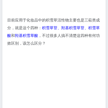
文章链接：
积雪草在化妆品中的应用
、
积雪草苷+5%
泛醇对激光术后的皮肤修复效果
4、
依克多因
依克多因（又称
四氢甲基嘧啶羧酸
，Ectoin，EC）是一
种
氨基酸衍生物
，具有强大的抗压保护功能，可以保护
嗜极微生物和植物抵御生存环境中致命、极端的因素，