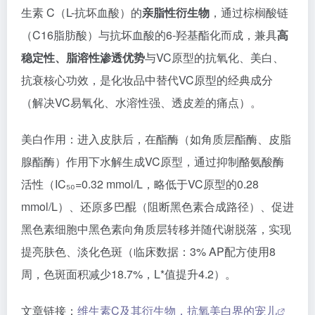
文章链接：
维生素C及其衍生物，抗氧美白界的宠儿
10、油橄榄叶提取物
油橄榄（Olea europaea L.）是木犀科木犀榄属植物，
多产于欧洲南部地中海沿岸的国家，是地中海型的亚热
带树种。现代药理学研究证明：油橄榄叶中的
橄榄苦
苷
、
羟基酪醇
（
为橄榄苦苷的降解产物）、木酚素类、
黄酮类和咖啡酰苯乙醇苷类等化合物具有抗炎抑菌、抗
氧化、抗病毒、抗肿瘤和降血糖血脂等多种药理活性。
油橄榄叶提取物中活性成分以橄榄苦苷（Oleuropein，
OLE）含量为最高，
橄榄苦苷是是一种苦味化合物，具