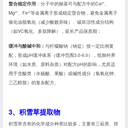
缓冲与酸碱中和：
与柠檬酸钠（钠盐）按一定比例复
配，形成pH缓冲体系（缓冲范围3.0-6.0），抵御外界
环境（如水质、原料杂质）对配方pH的影响，尤其适
用于含酸类（水杨酸、果酸）或碱性成分（氢氧化钾、
三乙醇胺）的复杂配方。
3、积雪草提取物
积雪草含有的化学成分种类比较多，主要有三萜类、挥
发油、多炔烯类、黄酮类、
生物碱类等成分；其中，
三
萜类成分
是积雪草的主要活性成分，也是目前研究报道
最多的一类活性物质。积雪草的三萜类成分以五环三萜
为骨架，其
中
积雪草苷、羟基积雪草苷
、
积雪草酸
和
羟
基积雪草酸
是积雪草中含量最多的五环三萜类成分