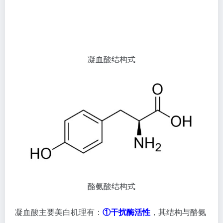
凝血酸主要美白机理有：
①干扰酶活性
，其结构与酪氨
酸相似，可竞争性结合酪氨酸酶的活性位点，降低酶与
底物（酪氨酸）的结合效率，使黑色素合成量减少；②
抗炎，通过阻断纤溶酶原激活物（PA）途径，减少花
生四烯酸代谢产物（如PEG-2、组胺）的生成，从而降
低炎症诱导的黑色素生成；③阻断转运，调节黑素细胞
树突的形成与功能，抑制黑素小体的迁移路径，使色素
无法有效分布到皮肤表层。
文章链接：
传明酸（凝血酸）–止血抗炎、美白（治疗
黄褐斑）、抗光老化
9、抗坏血酸棕榈酸酯