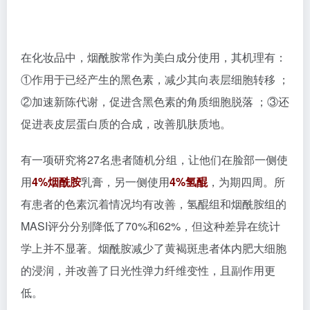
①作用于已经产生的黑色素，减少其向表层细胞转移 ；
②加速新陈代谢，促进含黑色素的角质细胞脱落 ；③还
促进表皮层蛋白质的合成，改善肌肤质地。
有一项研究将27名患者随机分组，让他们在脸部一侧使
用
4%烟酰胺
乳膏，另一侧使用
4%氢醌
，为期四周。所
有患者的色素沉着情况均有改善，氢醌组和烟酰胺组的
MASI
评分分别降低了70%和62%，但这种差异在统计
学上并不显著。烟酰胺减少了黄褐斑患者体内肥大细胞
的浸润，并改善了日光性弹力纤维变性，且副作用更
低。
文章链接：
美白烟酰胺之—二十年“神化”之路
、
3%烟
酰胺对黄褐斑的改善作用
、
乙酰壳糖胺与烟酰胺的协