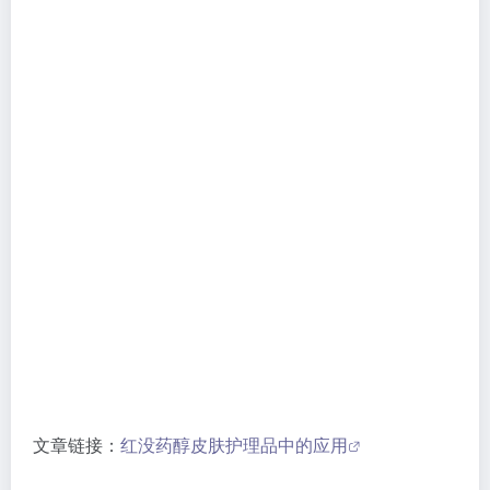
文章链接：
红没药醇皮肤护理品中的应用
6、3-邻-乙基抗坏血酸
3-邻-乙基抗坏血酸是维生素C（抗坏血酸）的一种
脂溶
性衍生物
。与传统维生素C（原型维C）相比，它解决
了原型维C“易氧化、不稳定、难渗透”的核心痛点，同
时保留了维C的美白活性，是目前护肤品中应用广泛的
“高效且温和”的美白成分。