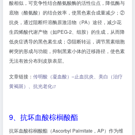
抗坏血酸棕榈酸酯（Ascorbyl Palmitate，AP）作为维
生素 C（L-抗坏血酸）的
亲脂性衍生物
，通过棕榈酸链
（C16脂肪酸）与抗坏血酸的6-羟基酯化而成，兼具
高
稳定性、脂溶性渗透优势
与VC原型的抗氧化、美白、
抗衰核心功效，是化妆品中替代VC原型的经典成分
（解决VC易氧化、水溶性强、透皮差的痛点）。
美白作用：进入皮肤后，在酯酶（如角质层酯酶、皮脂
腺酯酶）作用下水解生成VC原型，通过抑制酪氨酸酶
活性（IC₅₀=0.32 mmol/L，略低于VC原型的0.28
mmol/L）、还原多巴醌（阻断黑色素合成路径）、促进
黑色素细胞中黑色素向角质层转移并随代谢脱落，实现
提亮肤色、淡化色斑（临床数据：3% AP配方使用8
周，色斑面积减少18.7%，L*值提升4.2）。