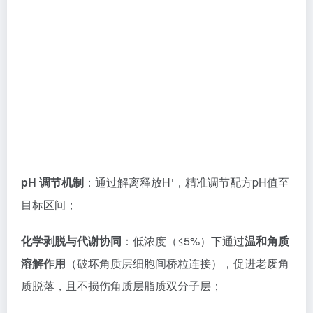
pH 调节机制
：通过解离释放H⁺，精准调节配方pH值至
目标区间；
化学剥脱与代谢协同
：低浓度（≤5%）下通过
温和角质
溶解作用
（破坏角质层细胞间桥粒连接），促进老废角
质脱落，且不损伤角质层
脂质双分子层
；
螯合稳定作用
：分子中的羧基可与配方中的Ca²⁺、
Mg²⁺、Fe³⁺等金属离子形成稳定螯合物，避免金属离子
催化油脂氧化（减少酸败异味）、破坏活性成分结构
（如VC氧化、多肽降解），延长产品保质期；