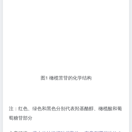
萄糖苷部分
文章链接：
爆火的油橄榄叶提取物，究竟有哪些功效？
文章转自：吕小鳯公众号
新闻-原料产业报
原料产业动态
原料成分榜单
# 原料产业动态
# 原料成分榜单
©
版权声明
部分内容转自互联网，文章版权归原平台作者所有。
发稿/咨询/合作联系：13710470565（微信）