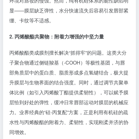
环境对唇妆的侵蚀。然而，纯有机硅体系的脆性缺陷明
显——膜层缺乏弹性，水分快速流失后容易引发唇部紧
绷、卡纹等不适感。
2. 丙烯酸酯共聚物：附着力增强的中坚力量
丙烯酸酯类成膜剂擅长解决“抓得牢”的问题。这类大分
子聚合物通过侧链羧基（-COOH）等极性基团，与唇
部角质层中的蛋白质、脂质形成多点氢键结合，极大提
升膜层与生物界面的结合强度。同时，通过调节共聚单
体比例（如引入丙烯酸丁酯提供柔韧性），可以赋予膜
层恰到好处的弹性，缓冲日常唇部运动对膜层的机械应
力。业界经典的“硅-丙复配”方案，正是利用有机硅的疏
水性与丙烯酸酯的附着力、柔韧性，实现刚柔并济的协
同增效。