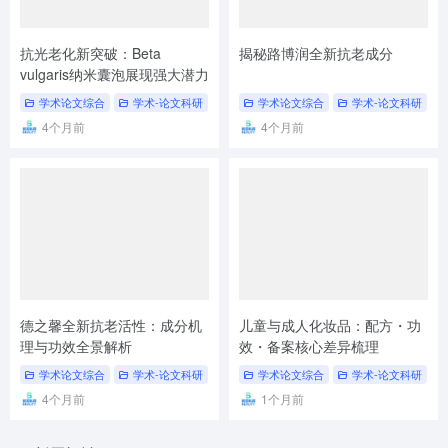
抗光老化新突破：Beta
揭秘路博润全新抗老成分
vulgaris纳米囊泡展现强大潜力
学术论文综合
学术-论文科研
# 论文科研
学术论文综合
# 学术分享
学术-论文科研
#
4个月前
4个月前
德之馨全新抗老活性：成分机
儿童与成人化妆品：配方・功
理与功效全景解析
效・备案核心差异梳理
学术论文综合
学术-论文科研
# 论文科研
学术论文综合
# 学术分享
学术-论文科研
#
4个月前
1个月前