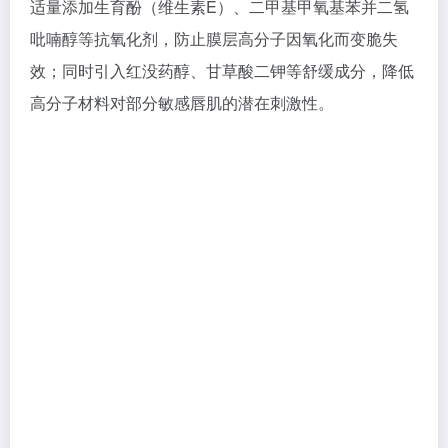
适量添加生育酚（维生素E）、二甲基甲氧基苯并二氢
吡喃醇等抗氧化剂，防止膜层高分子因氧化而变脆失
效；同时引入红没药醇、甘草酸二钾等舒缓成分，降低
高分子材料对部分敏感唇肌的潜在刺激性。