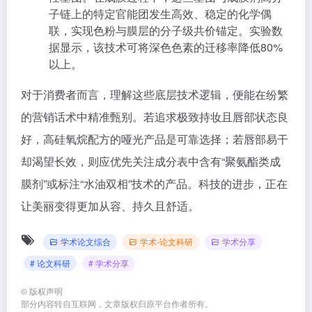
子链上的特定官能团发生高效、稳定的化学偶
联，实现色粉与膜层的分子级共价锚定。实验数
据显示，该技术可将深色色素的迁移率降低80%
以上。
对于消费者而言，理解这些底层技术逻辑，便能在纷繁
的营销话术中精准甄别。若追求极致持妆且唇部状态良
好，高硅氧烷配方的哑光产品是可靠选择；若唇部易干
却渴望长效，则应优先关注成分表中含有“聚氨酯类成
膜剂”或标注“水油双相”技术的产品。科技的进步，正在
让美丽变得更加从容、持久且舒适。
学术论文综合
学术-论文科研
学术分享
# 论文科研
# 学术分享
©
版权声明
部分内容转自互联网，文章版权归原平台作者所有。