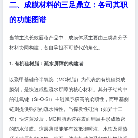
二、成膜材料的三足鼎立：各司其职
的功能图谱
当前主流长效唇妆产品中，成膜体系主要由三类高分子
材料协同构建，各自承担不可替代的角色。
1. 有机硅树脂：疏水屏障的构建者
以聚甲基硅倍半氧烷（MQ树脂）为代表的有机硅类成
膜剂，是快速成型疏水屏障的核心材料。其分子结构中
的硅氧键（Si-O-Si）主链赋予极高的柔顺性，而甲基侧
链则提供强烈的疏水特性。当挥发性硅油（如异十二
烷）快速蒸发后，MQ树脂迅速在表面铺展并形成致密
的防水薄膜。这层薄膜能够有效抵御唾液、水饮及湿热